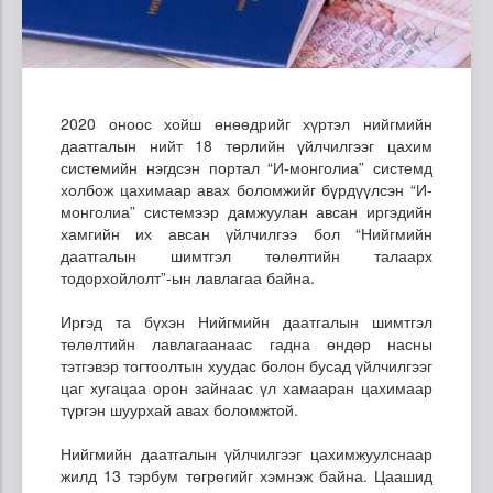
2020 оноос хойш өнөөдрийг хүртэл нийгмийн
даатгалын нийт 18 төрлийн үйлчилгээг цахим
системийн нэгдсэн портал “И-монголиа” системд
холбож цахимаар авах боломжийг бүрдүүлсэн “И-
монголиа” системээр дамжуулан авсан иргэдийн
хамгийн их авсан үйлчилгээ бол “Нийгмийн
даатгалын шимтгэл төлөлтийн талаарх
тодорхойлолт”-ын лавлагаа байна.
Иргэд та бүхэн Нийгмийн даатгалын шимтгэл
төлөлтийн лавлагаанаас гадна өндөр насны
тэтгэвэр тогтоолтын хуудас болон бусад үйлчилгээг
цаг хугацаа орон зайнаас үл хамааран цахимаар
түргэн шуурхай авах боломжтой.
Нийгмийн даатгалын үйлчилгээг цахимжуулснаар
жилд 13 тэрбум төгрөгийг хэмнэж байна. Цаашид