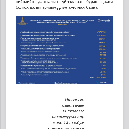
нийгмийн даатгалын үйлчилгээг бүрэн цахим
болгох ажлыг эрчимжүүлэн ажиллаж байна.
Нийгмийн
даатгалын
үйлчилгээг
цахимжуулснаар
жилд 13 тэрбум
төгрөгийг хэмнэж