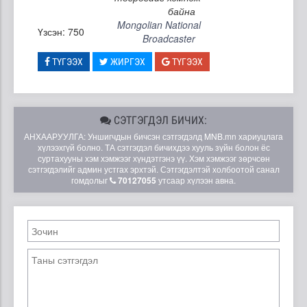
байна
Mongolian National
Үзсэн: 750
Broadcaster
ТҮГЭЭХ
ЖИРГЭХ
ТҮГЭЭХ
СЭТГЭГДЭЛ БИЧИХ:
АНХААРУУЛГА: Уншигчдын бичсэн сэтгэгдэлд MNB.mn хариуцлага
хүлээхгүй болно. ТА сэтгэгдэл бичихдээ хууль зүйн болон ёс
суртахууны хэм хэмжээг хүндэтгэнэ үү. Хэм хэмжээг зөрчсөн
сэтгэгдэлийг админ устгах эрхтэй. Сэтгэгдэлтэй холбоотой санал
гомдолыг
70127055
утсаар хүлээн авна.