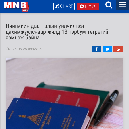
CHART
ШУУД
Нийгмийн даатгалын үйлчилгээг
цахимжуулснаар жилд 13 тэрбум төгрөгийг
хэмнэж байна
2025-06-25 09:45:35