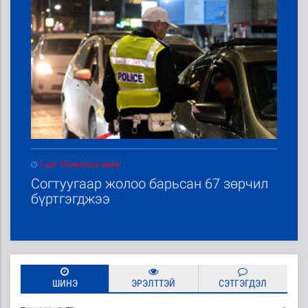
1 цаг 19 минутын өмнө
Согтуугаар жолоо барьсан 67 зөрчил
бүртгэгджээ
ШИНЭ
ЭРЭЛТТЭЙ
СЭТГЭГДЭЛ