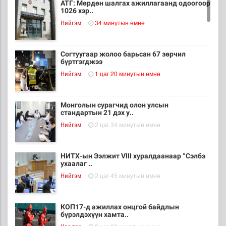
АТГ: Мөрдөн шалгах ажиллагаанд одоогоор
1026 хэр..
34 минутын өмнө
Нийгэм
Согтуугаар жолоо барьсан 67 зөрчил
бүртгэгджээ
1 цаг 20 минутын өмнө
Нийгэм
Монголын сурагчид олон улсын
стандартын 21 дэх у..
2 цаг 34 минутын өмнө
Нийгэм
НИТХ-ын Ээлжит VIII хуралдаанаар “Сэлбэ
ухаалаг ..
2 цаг 45 минутын өмнө
Нийгэм
КОП17-д ажиллах онцгой байдлын
бүрэлдэхүүн хамта..