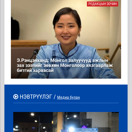
РЕДАКЦЫН ЗОЧИН
Э.Рэнцэнханд: Монгол залуучууд ажлын
зах зээлийг зөвхөн Монголоор хязгаарлаж
битгий хараасай
НЭВТРҮҮЛЭГ /
Медиа булан