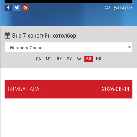
Тухтай үзэх
Энэ 7 хоногийн хөтөлбөр
ДА
МЯ
ЛХ
ПҮ
БА
БЯ
НЯ
БЯ
МБА
ГАРАГ
2026-08-08
7