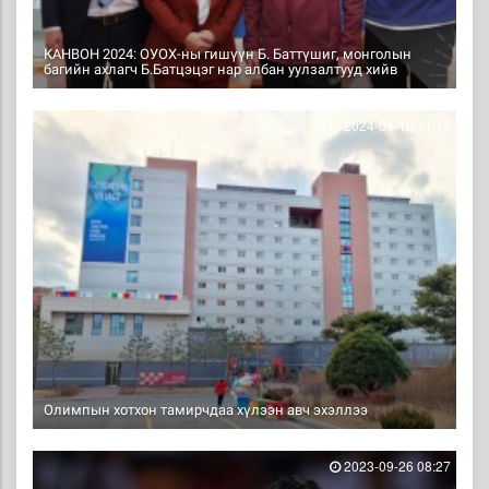
КАНВОН 2024: ОУОХ-ны гишүүн Б. Баттүшиг, монголын
багийн ахлагч Б.Батцэцэг нар албан уулзалтууд хийв
2024-01-15 11:15
Олимпын хотхон тамирчдаа хүлээн авч эхэллээ
2023-09-26 08:27