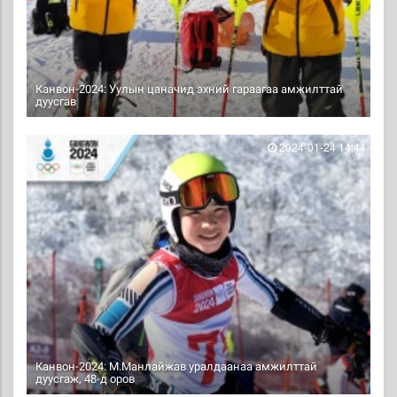
Канвон-2024: Уулын цаначид эхний гараагаа амжилттай
дуусгав
2024-01-24 14:44
Канвон-2024: М.Манлайжав уралдаанаа амжилттай
дуусгаж, 48-д оров