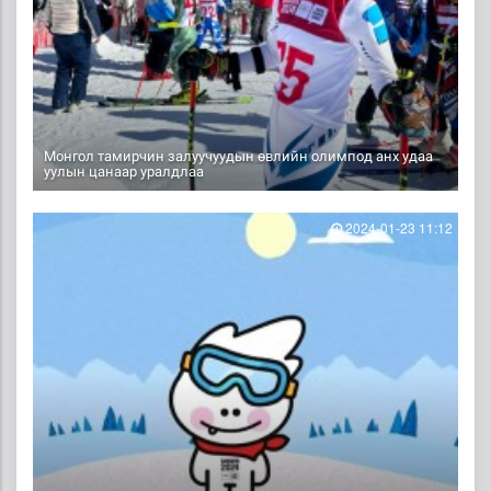
Монгол тамирчин залуучуудын өвлийн олимпод анх удаа
уулын цанаар уралдлаа
2024-01-23 11:12