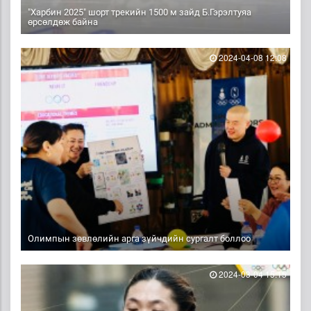
"Харбин 2025" шорт трекийн 1500 м зайд Б.Гэрэлтуяа
өрсөлдөж байна
2024-04-08 12:08
Олимпын зөвлөлийн арга зүйчдийн сургалт боллоо
2024-03-04 15:15