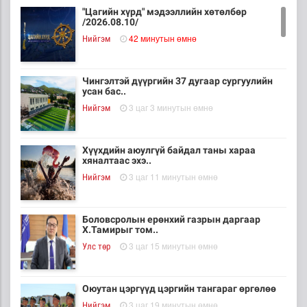
"Цагийн хүрд" мэдээллийн хөтөлбөр
/2026.08.10/
42 минутын өмнө
Нийгэм
Чингэлтэй дүүргийн 37 дугаар сургуулийн
усан бас..
3 цаг 3 минутын өмнө
Нийгэм
Хүүхдийн аюулгүй байдал таны хараа
хяналтаас эхэ..
3 цаг 11 минутын өмнө
Нийгэм
Боловсролын ерөнхий газрын даргаар
Х.Тамирыг том..
3 цаг 15 минутын өмнө
Улс төр
Оюутан цэргүүд цэргийн тангараг өргөлөө
3 цаг 19 минутын өмнө
Нийгэм