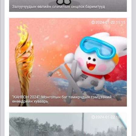
Залуучуудын өвлийн олимпын онцлох баримтууд
2024-01-22 11:15
"КАНВОН 2024": Монголын баг тамирчдын тэмцээний
өнөөдрийн хуваарь
2024-01-22 10:30