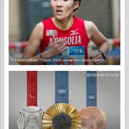
Г.Хишигсайхан “Парис 2024” олимпын эрхээ хүртлээ
2024-02-15 10:53