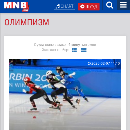
CHART
ШУУД
ОЛИМПИЗМ
Сүүлд шинэчлэгдсэн
4 минутын
өмнө
Жагсаах хэлбэр:
2025-02-07 11:10