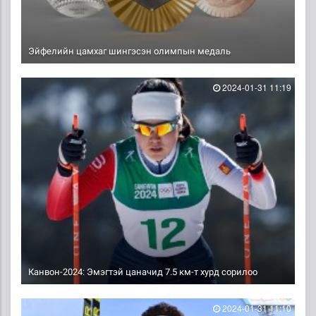
Эйфелийн цамхаг шингэсэн олимпын медаль
2024-01-31 11:19
Канвон-2024: Эмэгтэй цаначид 7.5 км-т хурд сорилоо
2024-01-31 11:10