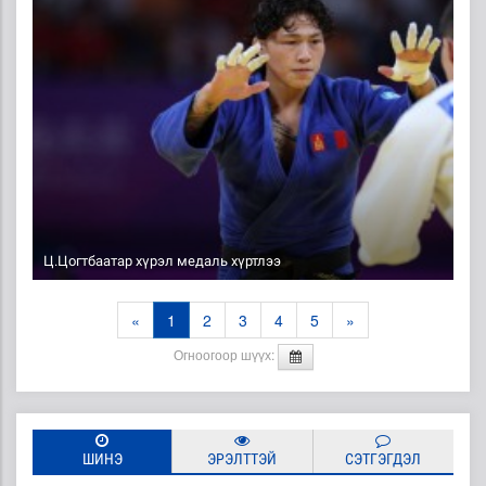
Ц.Цогтбаатар хүрэл медаль хүртлээ
«
1
2
3
4
5
»
Огноогоор шүүх:
ШИНЭ
ЭРЭЛТТЭЙ
СЭТГЭГДЭЛ