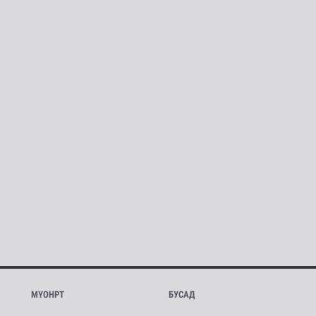
МҮОНРТ
БУСАД