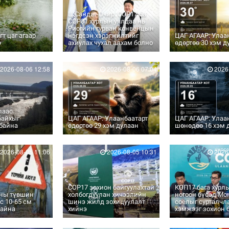
Ц.Сандаг-Очир: COP17 ба
COP31 хурлын уялдаа нь
Риогийн гурван конвенцын
гт цаг агаар
нэгдсэн хэрэгжилтийг
ЦАГ АГААР: Улаа
э
ахиулах чухал алхам болно
өдөртөө 30 хэм д
2026-08-06 12:58
2026-08-06 07:04
2026-
лаас
байхыг
ЦАГ АГААР: Улаанбаатарт
ЦАГ АГААР: Улаа
 байна
өдөртөө 29 хэм дулаан
шөнөдөө 16 хэм 
2026-08-05 11:06
2026-08-05 10:31
2026-
COP17 зохион байгуулахтай
КОП17 бага хурл
сны түвшин
холбогдуулан хичээлийн
ногоон бүсэд Мон
с 10-65 см
шинэ жилд зохицуулалт
соёлыг сурталчла
байна
хийнэ
хэмжээг зохион 