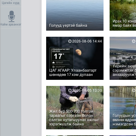
Цагийн хүрд
Ирэх 10 хоно
Найм арваннэг
Голууд үертэй байна
ямар байх в
2026-08-06 14:44
Үерийн аюу
ЦАГ АГААР: Улаанбаатарт
сэрэмжтэй 
шөнөдөө 17 хэм дулаан
анхааруулж
2026-08-05 13:00
Жил бүр 500-700 толгой
тарвагыг сэргээн болон
Голуудын у
сэлгэн нутагшуулах ажлыг
өмнөх өдрөө
хэрэгжүүлж байна
нэмэгдсэн 