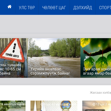
УЛС ТӨР
ЧӨЛӨӨТ ЦАГ
ДЭЛХИЙД
СПОР
сны түвшин
өс 10-65 см
Үерийн аюулаас
Энэ арав хоног
байна
сэрэмжлүүлж байна!
агаар ямар ба
Жагсаах хэлбэ
г 6 минутын өмнө
8 цаг 41 минутын өмнө
12 цаг 2 м