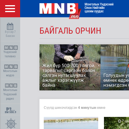
БАЙГАЛЬ ОРЧИН
8-р сар 7
Баасан
Үндэсний
телевиз
Жил бүр 500-700 толгой
тарвагыг сэргээн болон
Монголын
сэлгэн нутагшуулах
Голуудын у
мэдээ
ажлыг хэрэгжүүлж
өмнөх өдрө
байна
нэмэгдсэн 
Монголын
Үндэсний
радио
Сүүлд шинэчлэгдсэн
4 минутын
өмнө
5 цаг 28 минутын өмнө
7 ца