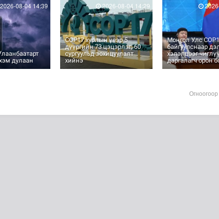
2026-08-04 14:39
2026-08-04 14:29
2026-
COP17 хурлын үеэр 5
Монгол Улс COP1
дүүргийн 73 цэцэрлэг, 60
байгуулснаар дэ
Улаанбаатарт
сургуульд зохицуулалт
хэлэлцээг чиглү
хэм дулаан
хийнэ
даргалагч орон 
Огноогоор