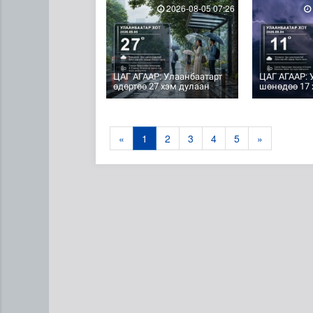
2026-08-05 07:26
ЦАГ АГААР: Улаанбаатарт
ЦАГ АГААР: 
өдөртөө 27 хэм дулаан
шөнөдөө 17 
«
1
2
3
4
5
»