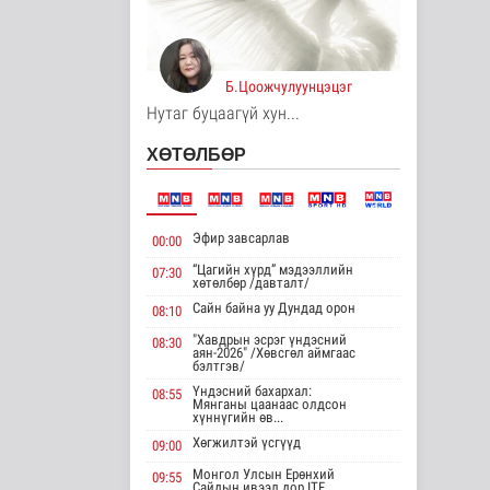
төлөөлөгчийн таван
газр..
Дэлхийд
5 цаг 41 минутын өмнө
Б.Цоожчулуунцэцэг
Монгол анагаах
Нутаг буцаагүй хун...
ухааны судалгааны
баг Архангай ай..
ХӨТӨЛБӨР
Эрүүл мэнд
5 цаг 42 минутын өмнө
Хирошимад иргэд
Эфир завсарлав
00:00
Японы зэвсгийн
экспортын
“Цагийн хүрд” мэдээллийн
07:30
хөтөлбөр /давталт/
бодлогы..
Сайн байна уу Дундад орон
Дэлхийд
08:10
5 цаг 54 минутын өмнө
"Хавдрын эсрэг үндэсний
08:30
аян-2026" /Хөвсгөл аймгаас
бэлтгэв/
Трамп Ирантай
тохиролцоонд хүрэх
Үндэсний бахархал:
08:55
шинэ гарц эрэлх..
Мянганы цаанаас олдсон
хүннүгийн өв...
Дэлхийд
Хөгжилтэй үсгүүд
5 цаг 2 минутын өмнө
09:00
Монгол Улсын Ерөнхий
09:55
Европ даяар хэт
Сайдын ивээл дор ITF