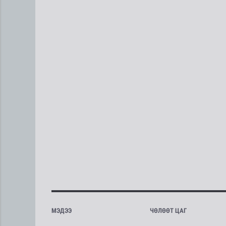
МЭДЭЭ
ЧӨЛӨӨТ ЦАГ