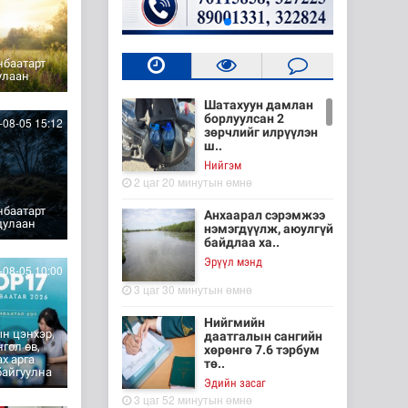
нбаатарт
улаан
Шатахуун дамлан
борлуулсан 2
08-05 15:12
зөрчлийг илрүүлэн
ш..
Нийгэм
2 цаг 20 минутын өмнө
нбаатарт
Анхаарал сэрэмжээ
дулаан
нэмэгдүүлж, аюулгүй
байдлаа ха..
Эрүүл мэнд
08-05 10:00
3 цаг 30 минутын өмнө
Нийгмийн
ын цэнхэр,
даатгалын сангийн
гол өв,
хөрөнгө 7.6 тэрбум
х арга
тө..
байгуулна
Эдийн засаг
3 цаг 52 минутын өмнө