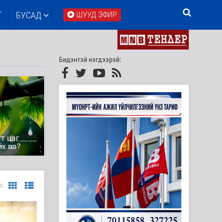
Т
БУСАД
ШУУД ЭФИР
Бидэнтэй нэгдээрэй:
т цаг
йх вэ?
р:
инутын өмнө