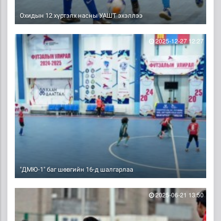
Охидын 12 хүртэлх насны УАШТ эхэллээ
2025-12-27 12:27
"ДМЮ-1" баг шөвгийн 16-д шалгарлаа
2025-06-21 13:50