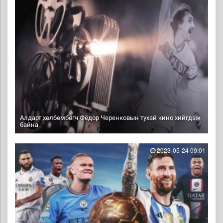
Алдарт хөлбөмбөгч Фёдор Черенковын тухай кино хийгдэж
байна
2023-05-24 09:01