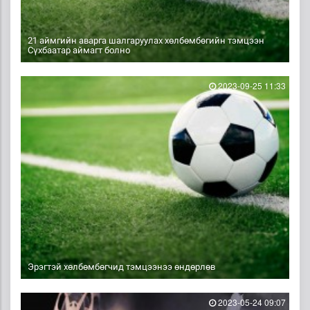
21 аймгийн аварга шалгаруулах хөлбөмбөгийн тэмцээн
Сүхбаатар аймагт болно
2023-09-25 11:33
Эрэгтэй хөлбөмбөгчид тэмцээнээ өндөрлөв
2023-05-24 09:07