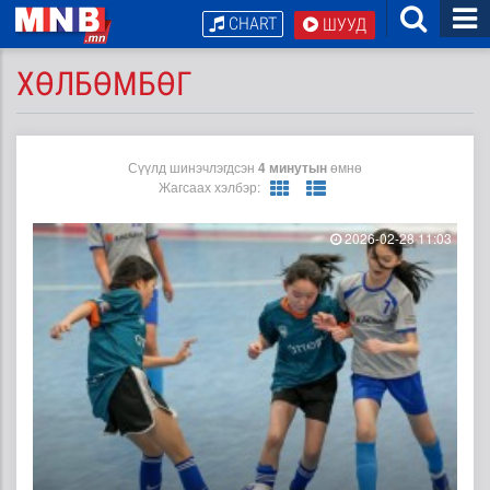
CHART
ШУУД
ХӨЛБӨМБӨГ
Сүүлд шинэчлэгдсэн
4 минутын
өмнө
Жагсаах хэлбэр:
2026-02-28 11:03