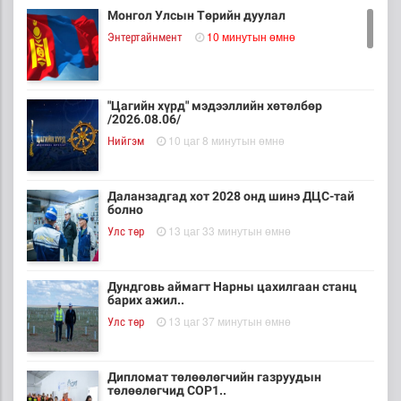
Монгол Улсын Төрийн дуулал
10 минутын өмнө
Энтертайнмент
"Цагийн хүрд" мэдээллийн хөтөлбөр
/2026.08.06/
10 цаг 8 минутын өмнө
Нийгэм
Даланзадгад хот 2028 онд шинэ ДЦС-тай
болно
13 цаг 33 минутын өмнө
Улс төр
Дундговь аймагт Нарны цахилгаан станц
барих ажил..
13 цаг 37 минутын өмнө
Улс төр
Дипломат төлөөлөгчийн газруудын
төлөөлөгчид COP1..