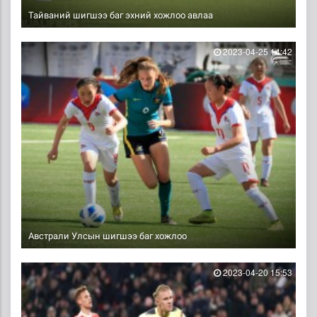
Тайваний шигшээ баг эхний хожлоо авлаа
2023-04-25 14:42
Австрали Улсын шигшээ баг хожлоо
2023-04-20 15:53