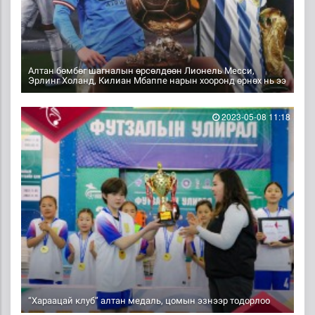
Алтан бөмбөг шагналын өрсөлдөөн Лионель Месси,
Эрлинг Холанд, Килиан Мбаппе нарын хооронд өрнөх нь ээ
2023-05-08 11:18
“Хараацай клуб” алтан медаль, цомын эзнээр тодорлоо