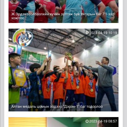
Ж.Эрдэнэзолбоогийн хүчин зүтгэж буй Унгарын баг 7:1-ээр
хожлоо
2023-04-19 10:19
Алтан медаль цомын эздээр "Дэрэн-1" баг тодорлоо
2023-04-19 08:57