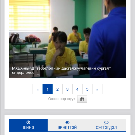
МХБХ-ны "Д" зэрэглэлийн дасгалжуулагчийн сургалт
өндөрлөлөө
«
1
2
3
4
5
»
Огноогоор шүүх:
ШИНЭ
ЭРЭЛТТЭЙ
СЭТГЭГДЭЛ