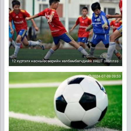
12 хүртэлх насны өсвөрийн хөлбөмбөгчдийн УАШТ эхэллээ
2024-07-09 09:53