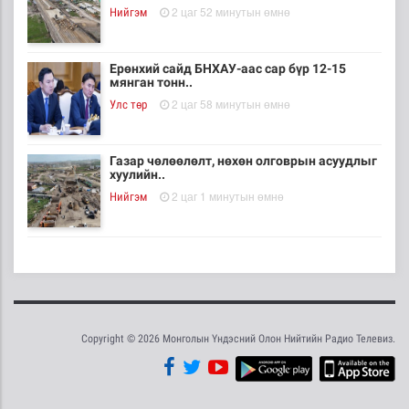
2 цаг 52 минутын өмнө
Нийгэм
Ерөнхий сайд БНХАУ-аас сар бүр 12-15
мянган тонн..
2 цаг 58 минутын өмнө
Улс төр
Газар чөлөөлөлт, нөхөн олговрын асуудлыг
хуулийн..
2 цаг 1 минутын өмнө
Нийгэм
Бамбай хоншоорт могойд хатгуулахаас
сэрэмжлээрэй
4 цаг 8 минутын өмнө
Эрүүл мэнд
Copyright © 2026 Монголын Үндэсний Олон Нийтийн Радио Телевиз.
Ц.Идэрбат: Мал эмнэлгийн салбарын
өрсөлдөх чадва..
4 цаг 17 минутын өмнө
Нийгэм