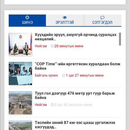
ШИНЭ
ЭРЭЛТТЭЙ
СЭТГЭГДЭЛ
Хүүхдийн эрүүл, аюулгүй орчинд суралцах
нөхцөлий..
20 минутын өмнө
Нийгэм
“COP Time”-ийн өргөтгөсөн хуралдаан болж
байна
1 цаг 27 минутын өмнө
Байгаль орчин
Туул гол дээгүүр 476 метр урт гүүр барьж
байна
2 цаг 42 минутын өмнө
Нийгэм
Төслийн эхний 87 км-ээс цааш үргэлжлэх
хэсгүүдэд..