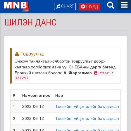
CHART
ШУУД
ШИЛЭН ДАНС
Тодруулга:
Энэхүү тайлантай холбоотой тодруулгыг доорх
хаягаар холбогдож авна уу! СНББА-ны дарга бөгөөд
Ерөнхий нягтлан бодогч:
А. Жаргалмаа
Утас :
327257
#
Нэмсэн огноо
Нэр
1
2022-06-12
Төсвийн гүйцэтгэлийг батлагдсан төсв
2
2022-06-12
Төсвийн гүйцэтгэлийг батлагдсан төсв
3
2022-06-12
Төсвийн гүйцэтгэлийг батлагдсан төсв