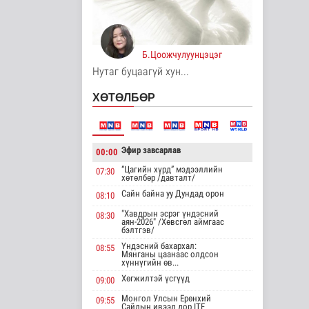
нэмэгдүүлэх,
доголдлыг арилгах..
Нийгэм
16 цаг 8 минутын өмнө
Б.Цоожчулуунцэцэг
Нутаг буцаагүй хун...
Нийслэлийн
иргэдийн
ХӨТӨЛБӨР
Төлөөлөгчдийн
Хурлын Ээлжит ..
Нийгэм
16 цаг 14 минутын өмнө
Эфир завсарлав
00:00
Үерийн аюулаас
“Цагийн хүрд” мэдээллийн
сэрэмжтэй байхыг
07:30
хөтөлбөр /давталт/
анхааруулж байна
Сайн байна уу Дундад орон
Байгаль орчин
08:10
"Хавдрын эсрэг үндэсний
16 цаг 29 минутын өмнө
08:30
аян-2026" /Хөвсгөл аймгаас
бэлтгэв/
Цагдаагийн
Үндэсний бахархал:
08:55
байгууллагын 102
Мянганы цаанаас олдсон
тусгай дугаарт гэмт
хүннүгийн өв...
..
Хөгжилтэй үсгүүд
09:00
Нийгэм
Монгол Улсын Ерөнхий
17 цаг 39 минутын өмнө
09:55
Сайдын ивээл дор ITF