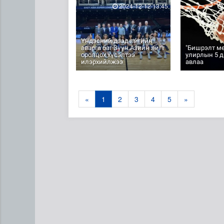
2024-12-12 13:45
Үндэсний дээд лигийн
аварга баг Зүүн Азийн лигт
"Бишрэлт ме
оролцох хүсэлтээ
улирлын 5 д
илэрхийлжээ
авлаа
«
1
2
3
4
5
»