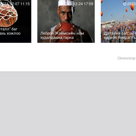
2024-12-07 11:15
2023-12-24 17:59
2023-
талл" баг
ахь хожлоо
Леброн Жэймсийн ном
Дэлхийн сагсан 
худалдаанд гарна
өдрийг тэмдэглэ
Огноогоор