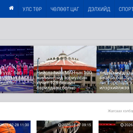
УЛС ТӨР
ЧӨЛӨӨТ ЦАГ
ДЭЛХИЙД
СПОР
гүүд” баг
Нийслэлийн МАН-ын 100
Үндэсний дээд
гуудын лиг”-
жилийн ойд зориулсан
аварга баг Зүү
медаль
хүчит 128 бөхийн
лигт оролцох 
барилдаан болно
илэрхийлжээ
Жагсаах хэлбэ
2026-02-28 11:30
2026-01-17 09:15
2026-