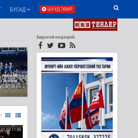
Т
БУСАД
ШУУД ЭФИР
Бидэнтэй нэгдээрэй:
 лигийн
н Азийн
хүсэлтээ
р:
01-03 11:00