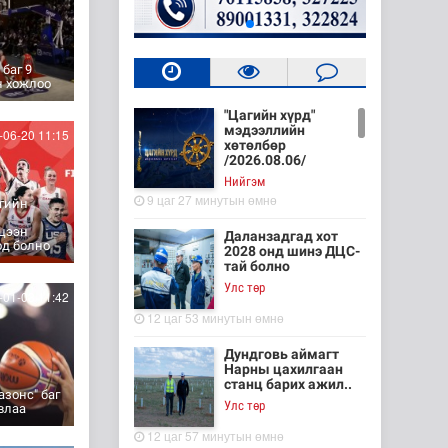
 баг 9
н хожлоо
"Цагийн хүрд"
мэдээллийн
06-20 11:15
хөтөлбөр
/2026.08.06/
Нийгэм
9 цаг 27 минутын өмнө
өгийн
цээн
Даланзадгад хот
од болно
2028 онд шинэ ДЦС-
тай болно
Улс төр
01-03 11:42
12 цаг 53 минутын өмнө
Дундговь аймагт
Нарны цахилгаан
станц барих ажил..
азонс" баг
Улс төр
влаа
12 цаг 57 минутын өмнө