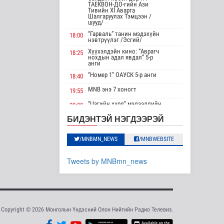
ТАЕКВОН-ДО-гийн Ази
Тивийн XI Аварга
Үндэсний спортын
Шалгаруулах Тэмцээн /
зуны VIII наадам
шууд/
амжилттай зохи..
“Гарваль” танин мэдэхүйн
18:00
Cпорт
нэвтрүүлэг /Эсгий/
Хүүхэлдэйн кино: “Аврагч
17 цаг 3 минутын өмнө
18:25
нохдын адал явдал” 5-р
анги
ОХУ-аас шатахууны
“Номер 1” ОАУСК 5-р анги
18:40
импорт тасралтгүй
хийгдэж байна
MNB энэ 7 хоногт
19:55
Нийгэм
“Цагийн хүрд” мэдээллийн
20:00
хөтөлбөр /шууд/
17 цаг 12 минутын өмнө
БИДЭНТЭЙ НЭГДЭЭРЭЙ
MNB энэ 7 хоногт
20:40
АНУ импортлогчдод
Хөндөх сэдэв: Эмийн чанар
100 тэрбум
20:45
/MNBMN_NEWS
/MNBWEBSITE
ам.долларын
100% уралдаант, танин
тарифын..
21:15
мэдэхүйн нэвтрүүлэг S2 #9
Tweets by MNBmn_news
Дэлхийд
“Эргүүлэг” ОАУСК 5-р анги”
22:15
17 цаг 12 минутын өмнө
Эргэх дөрвөн цаг /
23:30
Баянхонгор аймгаас
Шейх Хасина
бэлтгэв/
Бангладешт эргэн
ирэхээ зарлав
Copyright © 2026 Монголын Үндэсний Олон Нийтийн Радио Телевиз.
Дэлхийд