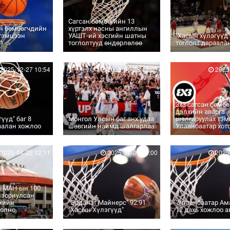
Сагсан бөмбөгийн 13
ан бөмбөгчдийн
хүртэлх насны ангиллын
 тэмцээн
УАШТ-ий хэсгийн шатны
"Хасын хүлэгүүд"
тоглолтууд өндөрлөлөө
тоглолт дараала
2025-12-27 10:54
2025-06-28 12:09
2025-
3х3 сагсан бөмб
дэлхийн аварга
үүд" баг 8
Монгол Улсын баг анх удаа
шалгаруулах тэм
аалан хожлоо
шөвгийн наймд шалгарлаа
Улаанбаатар хот
2025-04-22 12:11
2025-02-01 14:00
2025-
 МАН-ын 100
 зориулсан
өхийн
"Эрдэнэт Майнерс" 92:91
"Улаанбаатар Ам
болно
"Хасын Хүлэгүүд"
12 дахь хожлоо а