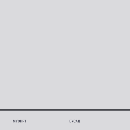
МҮОНРТ
БУСАД