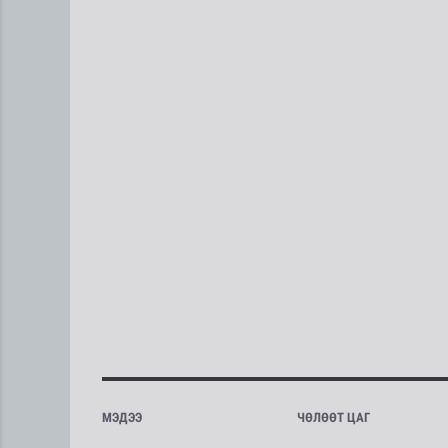
МЭДЭЭ
ЧӨЛӨӨТ ЦАГ