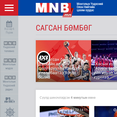
САГСАН БӨМБӨГ
8-р сар 6
Пүрэв
Үндэсний
телевиз
3х3 сагсан бөмбөгийн
дэлхийн аварга
“Хасын хүлэ
Монголын
шалгаруулах тэмцээн
“Азийн авар
мэдээ
Улаанбаатар хотод
ийн хүрэл 
болно
хүртлээ
Монголын
Үндэсний
радио
Сүүлд шинэчлэгдсэн
4 минутын
өмнө
2026-04-22 14:11