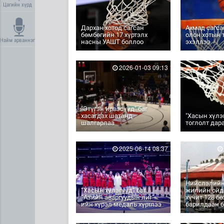
Цагийн хүрд
Дархан хотод сагсан
Ахмад сагс
бөмбөгийн 17 хүртэлх
олон хотын
Найм арваннэг
насны УАШТ боллоо
эхэллээ
2026-01-03 09:13
"Этүгэн ирвэсүүд" баг
хасагдах шатанд
"Хасын хүлэг
шалгарлаа
тоглолт дар
2025-06-14 08:37
Нийслэлийн
“Хасын хүлэгүүд” баг
жилийн ойд
“Азийн аваргуудын лиг”-
хүчит 128 б
ийн хүрэл медаль хүртлээ
барилдаан 