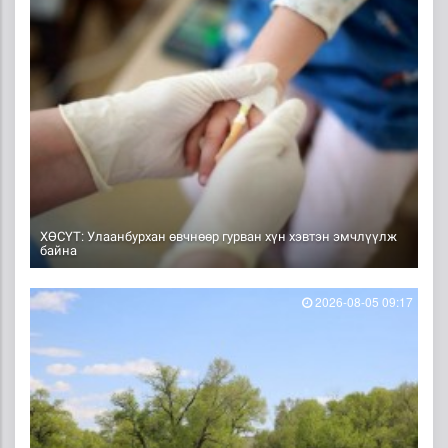
ХӨСҮТ: Улаанбурхан өвчнөөр гурван хүн хэвтэн эмчлүүлж
байна
2026-08-05 09:17