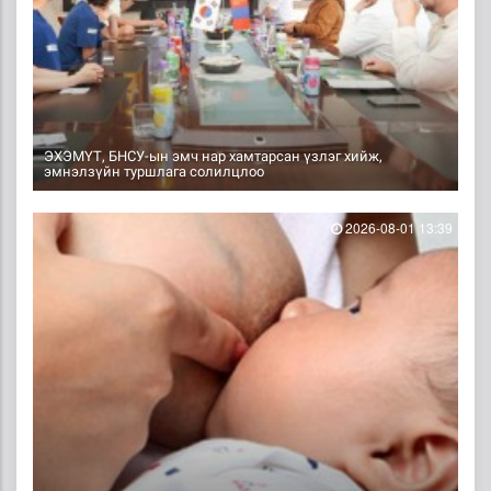
ЭХЭМҮТ, БНСУ-ын эмч нар хамтарсан үзлэг хийж,
эмнэлзүйн туршлага солилцлоо
2026-08-01 13:39