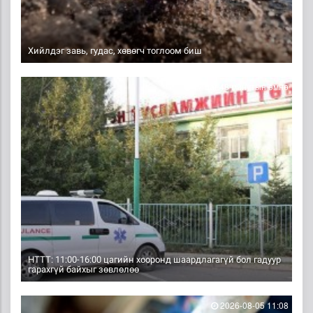
Хийлдэг завь, гудас, хөвөгч тоглоом биш
17 цаг 48 минутын өмнө
НТТТ: 11:00-16:00 цагийн хооронд шаардлагагүй бол гадуур
гарахгүй байхыг зөвлөлөө
2026-08-05 11:08