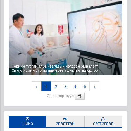
Төрийн тусгай алба хаагчдын нэгдсэн эмнэлэгт
Симуляцийн сургалтын өрөө ашиглалтад орлоо
«
1
2
3
4
5
»
Огноогоор шүүх:
ШИНЭ
ЭРЭЛТТЭЙ
СЭТГЭГДЭЛ