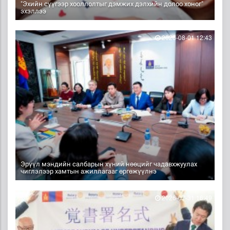
"Эхийн сүүгээр хооллолтыг дэмжих дэлхийн долоо хоног"
эхэллээ
2026-08-01 12:43
Эрүүл мэндийн салбарын хүний нөөцийг чадавхжуулах
чиглэлээр хамтын ажиллагааг өргөжүүлнэ
2026-07-31 16:49