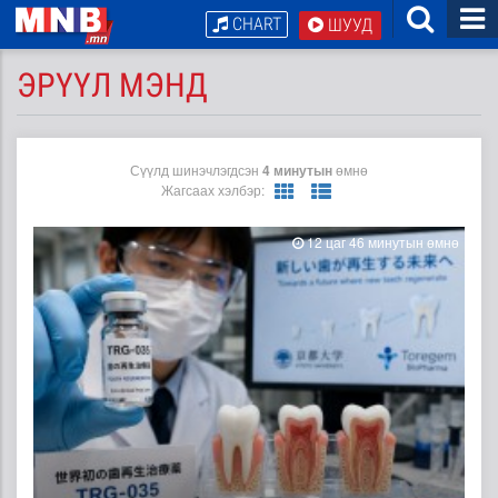
CHART
ШУУД
ЭРҮҮЛ МЭНД
Сүүлд шинэчлэгдсэн
4 минутын
өмнө
Жагсаах хэлбэр:
12 цаг 46 минутын өмнө