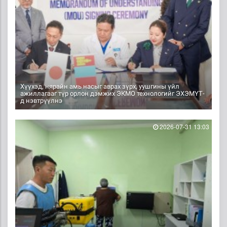
Хүүхэд, нярайн амь насыг аврах зүрх, уушгины үйл
ажиллагааг түр орлон дэмжих ЭКМО технологийг ЭХЭМҮТ-
д нэвтрүүлнэ
2026-07-31 13:03