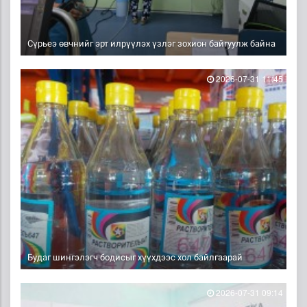
Сүрьеэ өвчнийг эрт илрүүлэх үзлэг зохион байгуулж байна
2026-07-31 11:45
Будаг шингэлэгч бодисыг хүүхдээс хол байлгаарай
2026-07-31 09:14