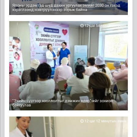
Японы эрдэмтэд шүд дахин ургуулах эмийг 2030 он гэхэд
хэрэглээнд нэвтрүүлэхээр зорьж байна
12 цаг 58 минутын өмнө
“Эхийн сүүгээр хооллолтыг дэмжих өдөр”-ийг зохион
байгуулав
12 цаг 12 минутын өмнө