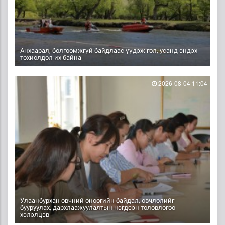
Анхаарал, болгоомжгүй байдлаас үүдэж гол, усанд эндэх
тохиолдол их байна
2026-08-04 11:04
Улаанбурхан өвчний өнөөгийн байдал, өвчлөлийг
бууруулах, дархлаажуулалтын нэгдсэн төлөвлөгөө
хэлэлцэв