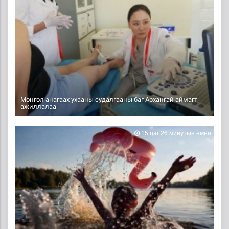
Монгол анагаах ухааны судалгааны баг Архангай аймагт
ажиллалаа
15 цаг 26 минутын өмнө