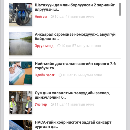
Шатахуун дамлан борлуулсан 2 зөрчлийг
илрүүлэн ш..
10 цаг 47 минутын өмнө
Нийгэм
Анхаарал сэрэмжээ нэмэгдүүлж, аюулгүй
байдлаа ха..
10 цаг 57 минутын өмнө
Эрүүл мэнд
Нийгмийн даатгалын сангийн хөрөнгө 7.6
тэрбум тө..
10 цаг 19 минутын өмнө
Эдийн засаг
Сумдын халаалтын төвүүдийн засвар,
шинэчлэлийг б..
11 цаг 41 минутын өмнө
Улс төр
НАСА-гийн хоёр нисгэгч задгай сансарт
зургаан ца..