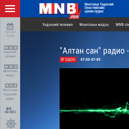
Үндэсний телевиз
Монголын мэдээ
MNB сп
8-р сар 6
Пүрэв
"Алтан сан" радио
Үндэсний
телевиз
ЯГ ОДОО:
07:00-07:00
Монголын
мэдээ
Монголын
Үндэсний
радио