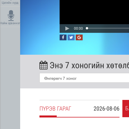
Цагийн хүрд
Найм арваннэг
00:00
Энэ 7 хоногийн хөтөл
Б
2026-08-05
ПҮ
РЭВ
ГАРАГ
2026-08-06