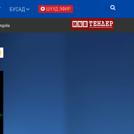
Т
БУСАД
ШУУД ЭФИР
ngolia