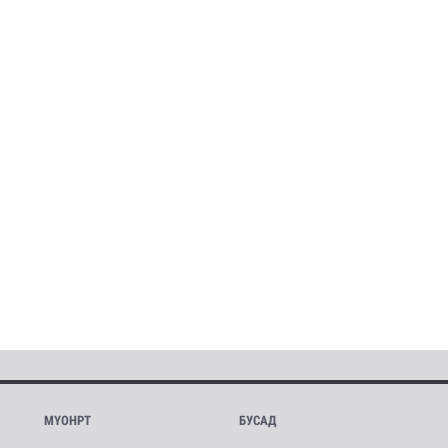
МҮОНРТ
БУСАД