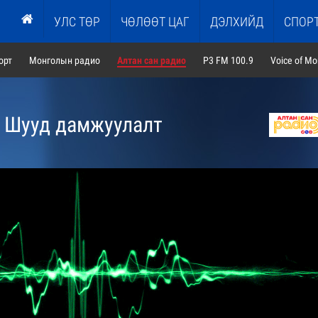
УЛС ТӨР
ЧӨЛӨӨТ ЦАГ
ДЭЛХИЙД
СПОР
орт
Монголын радио
Алтан сан радио
P3 FM 100.9
Voice of Mo
 - Шууд дамжуулалт