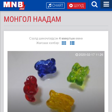
CHART
ШУУД
МОНГОЛ НААДАМ
Сүүлд шинэчлэгдсэн
4 минутын
өмнө
Жагсаах хэлбэр:
2020-02-17 11:26