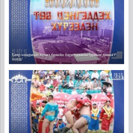
Баяр наадмын Хүчит бөхийн барилдааны гурвын даваа /
шууд/
2018-07-11 16:13