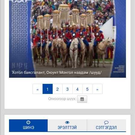
Хотол баясгалант, Оюунт Монгол наадам /шууд/
«
1
2
3
4
5
»
Огноогоор шүүх:
ШИНЭ
ЭРЭЛТТЭЙ
СЭТГЭГДЭЛ