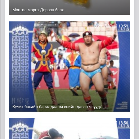
Монгол мэргэ-Дөрвөн бэрх
2018-07-12 19:59
Хүчит бөхийн барилдааны есийн даваа /шууд/
2018-07-12 18:56