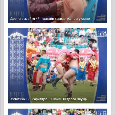
Дорноговь аймгийн шагайн харваачид тэргүүллээ
2018-07-12 18:34
Хүчит бөхийн барилдааны наймын даваа /шууд/
2018-07-12 17:32