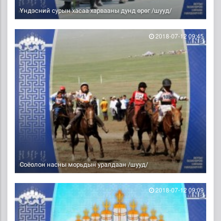
Үндэсний сурын хасаа харвааны дунд өрөг /шууд/
2018-07-12 09:45
Соёолон насны морьдын уралдаан /шууд/
2018-07-12 09:09