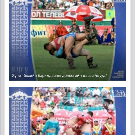
Хүчит бөхийн барилдааны долоогийн даваа /шууд/
2018-07-12 16:22