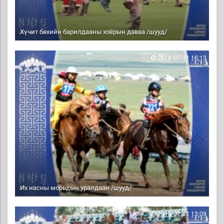
Хүчит бөхийн барилдааны хоёрын даваа /шууд/
2018-07-11 16:13
Их насны морьдын уралдаан /шууд/
2018-07-11 13:09