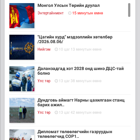
Монгол Улсын Төрийн дуулал
15 минутын өмнө
Энтертайнмент
"Цагийн хүрд" мэдээллийн хөтөлбөр
/2026.08.06/
10 цаг 13 минутын өмнө
Нийгэм
Даланзадгад хот 2028 онд шинэ ДЦС-тай
болно
13 цаг 38 минутын өмнө
Улс төр
Дундговь аймагт Нарны цахилгаан станц
барих ажил..
13 цаг 42 минутын өмнө
Улс төр
Дипломат төлөөлөгчийн газруудын
төлөөлөгчид COP1..