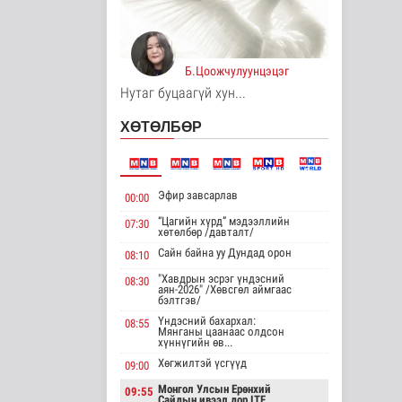
Нийгэм
3 цаг 16 минутын өмнө
Орон сууцны
Б.Цоожчулуунцэцэг
залиланд 3613 иргэн
Нутаг буцаагүй хун...
өртөж, 118 тэрбу..
Улс төр
ХӨТӨЛБӨР
4 цаг 32 минутын өмнө
Цөмийн эрчим
хүчний хөрөнгө
Эфир завсарлав
оруулалтыг 2050 он
00:00
х..
“Цагийн хүрд” мэдээллийн
07:30
Дэлхийд
хөтөлбөр /давталт/
4 цаг 35 минутын өмнө
Сайн байна уу Дундад орон
08:10
"Хавдрын эсрэг үндэсний
НТТТ: 11:00-16:00
08:30
аян-2026" /Хөвсгөл аймгаас
цагийн хооронд
бэлтгэв/
шаардлагагүй бо..
Үндэсний бахархал:
08:55
Эрүүл мэнд
Мянганы цаанаас олдсон
хүннүгийн өв...
4 цаг 53 минутын өмнө
Хөгжилтэй үсгүүд
09:00
Д.Нацагдоржийн
Монгол Улсын Ерөнхий
09:55
мэндэлсний 120
Сайдын ивээл дор ITF