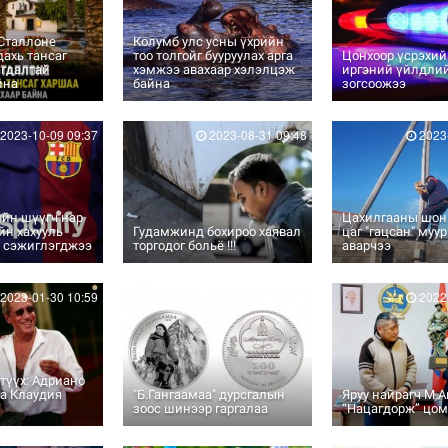
 Сталлоне
Колумб улс усны үхрийн
ахь тансаг
тоо толгойг бууруулах арга
Цонхоор үсрэхий
агдалтай
хэмжээ авахаар хэлэлцэж
иргэний үйлдлий
йна
байна
зогсоожээ
2023-10-09 09:37
2023-08-31 09:48
2023-
йн шүүгч нар
Цахилгааны шон 
йн хахууль
Гудамжинд бохироо хаявал
цаг "гацсан" муу
т сэжиглэгджээ
торгодог больё !!!
аварчээ
2023-01-30 10:59
2023-01-12 15:54
2022-
 түүх: Адриано
а Клаудия
"Б.Гангаамаа" дурсгалын
Яруу найрагч М.
зоос шинээр гаргалаа
“Нацагдорж” цом