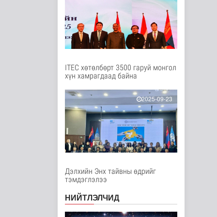
Цэнхэр бүсэд гал
түймэр гарсан үед
хариу арга хэ..
Нийгэм
2 цаг 11 минутын өмнө
ITEC хөтөлбөрт 3500 гаруй монгол
Ц.Сандаг-Очир:
хүн хамрагдаад байна
COP17 ба COP31
хурлын уялдаа нь Р..
Байгаль орчин
2025-09-23
2 цаг 16 минутын өмнө
Хийлдэг завь, гудас,
хөвөгч тоглоом биш
Эрүүл мэнд
3 цаг 31 минутын өмнө
Дэлхийн Энх тайвны өдрийг
тэмдэглэлээ
Нийслэлийн
цэцэрлэгт хамрагдах
НИЙТЛЭЛЧИД
I шатны бүртгэл э..
Нийгэм