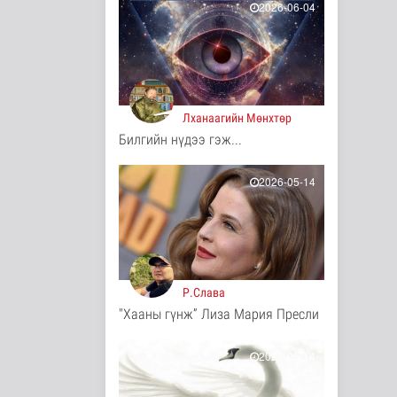
2026-06-04
3 цаг 43 минутын өмнө
Долоодугаар сард
709.503 зөрчил
бүртгэгджээ
Нийгэм
3 цаг 50 минутын өмнө
Лханаагийн Мөнхтөр
Билгийн нүдээ гэж...
Мал угаалгын ажил
үргэлжилж байна
Нийгэм
2026-05-14
3 цаг 53 минутын өмнө
Хогноос эрчим хүч
үйлдвэрлэх үйлдвэр
34 МВт-ын х..
Р.Слава
Нийгэм
"Хааны гүнж” Лиза Мария Пресли
3 цаг 11 минутын өмнө
Монелийн
2026-05-14
гудамжны авто
замыг өнөөдрөөс
хааж, зас..