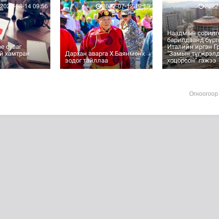
2022-08-14 09:56
2022-07-12 19:19
2022-
Наадмын сорилг
барилдаанд бүрт
e суваг
Италийн иргэн Г
й хамтран
Дархан аварга Х.Баянмөнх
"Замын түгжрэлд
зодог тайллаа
хоцорсон" гэжээ
Огноогоор