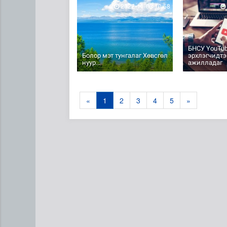
2022-11-03 10:58
БНСУ YouTub
Болор мэт тунгалаг Хөвсгөл
эрхлэгчидтэ
нуур...
ажилладаг
«
1
2
3
4
5
»