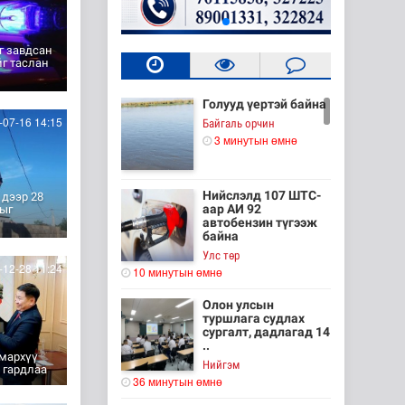
г завдсан
г таслан
Голууд үертэй байна
07-16 14:15
Байгаль орчин
3 минутын өмнө
Нийслэлд 107 ШТС-
дээр 28
аар АИ 92
рыг
автобензин түгээж
байна
Улс төр
12-28 11:24
10 минутын өмнө
Олон улсын
туршлага судлах
сургалт, дадлагад 14
..
Амархүү
Нийгэм
 гардлаа
36 минутын өмнө