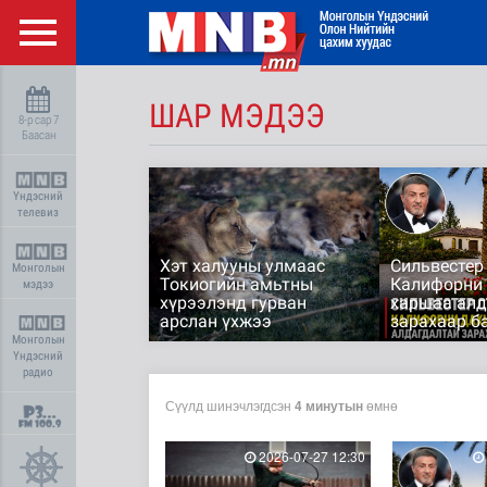
ШАР МЭДЭЭ
8-р сар 7
Баасан
Үндэсний
телевиз
Хэт халууны улмаас
Сильвестер
Монголын
Токиогийн амьтны
Калифорни 
мэдээ
хүрээлэнд гурван
харшаа алд
арслан үхжээ
зарахаар б
Монголын
Үндэсний
радио
Сүүлд шинэчлэгдсэн
4 минутын
өмнө
2026-07-27 12:30