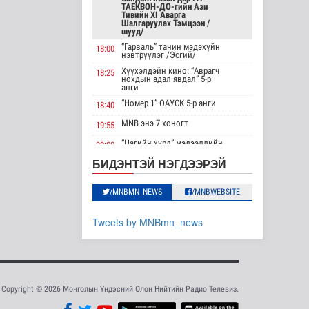
ТАЕКВОН-ДО-гийн Ази
жилийн ойд
Тивийн XI Аварга
зориулс..
Шалгаруулах Тэмцээн /
шууд/
Танин мэдэхүй
4 цаг 59 минутын өмнө
“Гарваль” танин мэдэхүйн
18:00
нэвтрүүлэг /Эсгий/
Хүннүгийн язгууртны
Хүүхэлдэйн кино: “Аврагч
18:25
нохдын адал явдал” 5-р
оршуулгын дурсгалт
анги
газрууд Ю..
“Номер 1” ОАУСК 5-р анги
18:40
Танин мэдэхүй
4 цаг 2 минутын өмнө
MNB энэ 7 хоногт
19:55
“Цагийн хүрд” мэдээллийн
Манай улс Польш
20:00
хөтөлбөр /шууд/
улстай хөдөө аж
БИДЭНТЭЙ НЭГДЭЭРЭЙ
ахуйн салбарт өр..
MNB энэ 7 хоногт
20:40
Улс төр
Хөндөх сэдэв: Эмийн чанар
20:45
4 цаг 8 минутын өмнө
/MNBMN_NEWS
/MNBWEBSITE
100% уралдаант, танин
21:15
мэдэхүйн нэвтрүүлэг S2 #9
Одон орны
Tweets by MNBmn_news
судлаачид нарны
“Эргүүлэг” ОАУСК 5-р анги”
22:15
гадаргын хамгийн
өндөр..
Эргэх дөрвөн цаг /
23:30
Баянхонгор аймгаас
Дэлхийд
бэлтгэв/
4 цаг 11 минутын өмнө
Copyright © 2026 Монголын Үндэсний Олон Нийтийн Радио Телевиз.
Боловсролын сайд