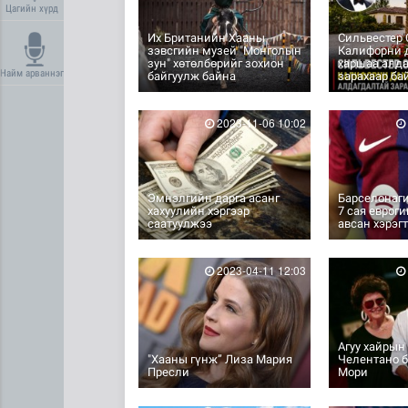
Цагийн хүрд
Их Британийн Хааны
Сильвестер
зэвсгийн музей "Монголын
Калифорни д
зун" хөтөлбөрийг зохион
харшаа алд
Найм арваннэг
байгуулж байна
зарахаар ба
2023-11-06 10:02
Эмнэлгийн дарга асанг
Барселонаги
хахуулийн хэргээр
7 сая евроги
саатуулжээ
авсан хэрэг
2023-04-11 12:03
Агуу хайрын
"Хааны гүнж” Лиза Мария
Челентано б
Пресли
Мори