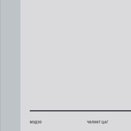
МЭДЭЭ
ЧӨЛӨӨТ ЦАГ