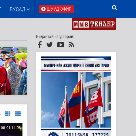
Т
БУСАД
ШУУД ЭФИР
Бидэнтэй нэгдээрэй:
дог
р:
08-01 11:06