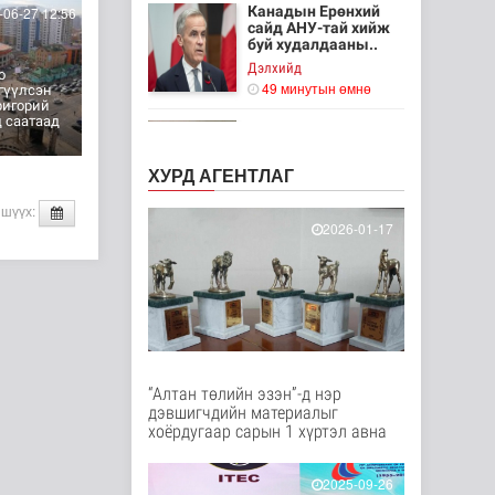
Канадын Ерөнхий
06-27 12:56
сайд АНУ-тай хийж
буй худалдааны..
Дэлхийд
о
49 минутын өмнө
гүүлсэн
ригорий
 саатаад
Мета компанид 567
сая ам.долларын
төлбөр ногдуул..
ХУРД АГЕНТЛАГ
Дэлхийд
 шүүх:
1 цаг 20 минутын өмнө
2026-01-17
Ирэх 10 хоногт цаг
агаар ямар байх вэ
Байгаль орчин
2 цаг 41 минутын өмнө
“Нүүрс пиролизийн
“Алтан төлийн эзэн”-д нэр
үйлдвэр”-ийг төр,
дэвшигчдийн материалыг
хувийн хэвшл..
хоёрдугаар сарын 1 хүртэл авна
Нийгэм
2 цаг 57 минутын өмнө
2025-09-26