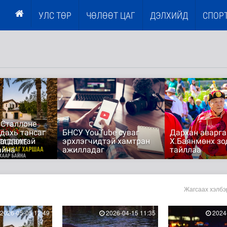
УЛС ТӨР
ЧӨЛӨӨТ ЦАГ
ДЭЛХИЙД
СПОР
 Сталлоне
дахь тансаг
БНСУ YouTube суваг
Дархан аварга
агдалтай
эрхлэгчидтэй хамтран
Х.Баянмөнх зо
айна
ажилладаг
тайллаа
Жагсаах хэлбэ
2026-05-05 12:49
2026-04-15 11:35
2024-