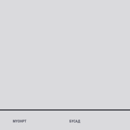
МҮОНРТ
БУСАД