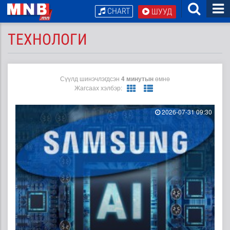
CHART
ШУУД
ТЕХНОЛОГИ
Сүүлд шинэчлэгдсэн
4 минутын
өмнө
Жагсаах хэлбэр:
2026-07-31 09:30