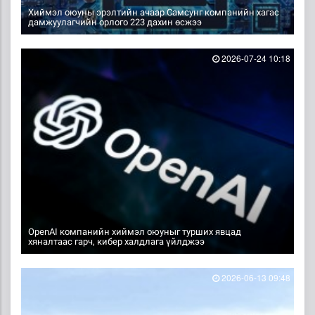
Хиймэл оюуны эрэлтийн ачаар Самсунг компанийн хагас
дамжуулагчийн орлого 223 дахин өсжээ
2026-07-24 10:18
OpenAI компанийн хиймэл оюуныг турших явцад
хяналтаас гарч, кибер халдлага үйлджээ
2026-06-13 09:48