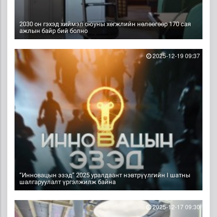
2030 он гэхэд хиймэл оюуны хөгжлийн нөлөөгөөр 170 сая
ажлын байр бий болно
2025-12-19 09:37
“Инновацын эзэд” 2025 уралдаант нэвтрүүлгийн I шатны
шалгаруулалт үргэлжилж байна
2025-12-17 09:30