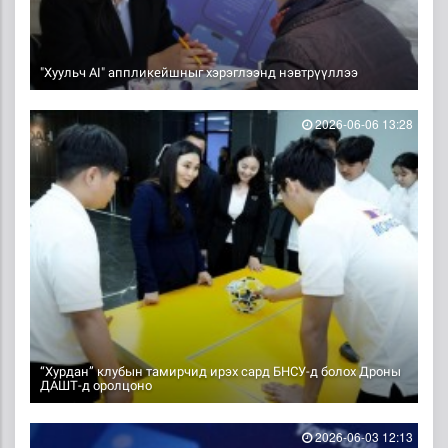
"Хуульч АІ" аппликейшныг хэрэглээнд нэвтрүүллээ
2026-06-06 13:28
“Хурдан” клубын тамирчид ирэх сард БНСУ-д болох Дроны
ДАШТ-д оролцоно
2026-06-03 12:13