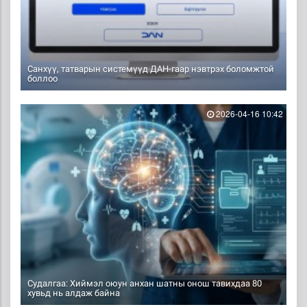
Санхүү, татварын системүүд ДАН-гаар нэвтрэх боломжтой
боллоо
2026-04-16 10:42
Судалгаа: Хиймэл оюун анхан шатны онош тавихдаа 80
хувьд нь алдаж байна