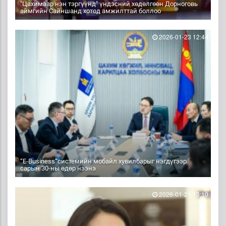
"Цахимаар нэн тэргүүнд" үндэсний хөдөлгөөн Дорноговь
аймгийн Сайншанд хотод амжилттай боллоо
2026-01-23 12:44
“Е-Business”системийн мобайл хувилбарыг нэгдүгээр
сарын 30-ны өдөр нээнэ
2026-01-21 13:10