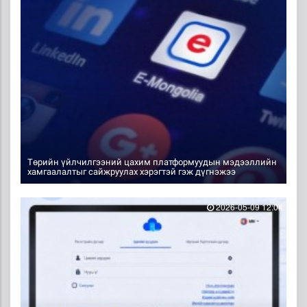
Төрийн үйлчилгээний цахим платформуудын мэдээллийн
хамгаалалтыг сайжруулах хэрэгтэй гэж дүгнэжээ
2026-05-09 12:04