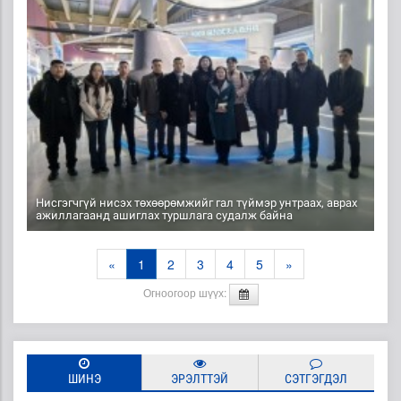
Нисгэгчгүй нисэх төхөөрөмжийг гал түймэр унтраах, аврах
ажиллагаанд ашиглах туршлага судалж байна
«
1
2
3
4
5
»
Огноогоор шүүх:
ШИНЭ
ЭРЭЛТТЭЙ
СЭТГЭГДЭЛ