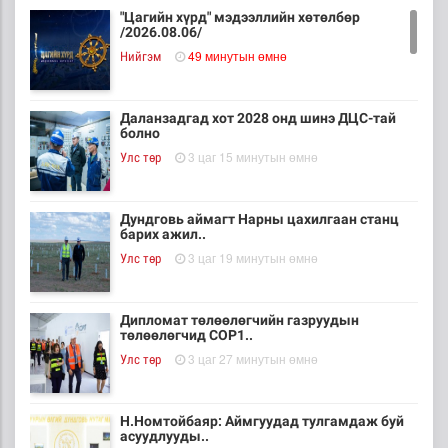
"Цагийн хүрд" мэдээллийн хөтөлбөр
/2026.08.06/
49 минутын өмнө
Нийгэм
Даланзадгад хот 2028 онд шинэ ДЦС-тай
болно
3 цаг 15 минутын өмнө
Улс төр
Дундговь аймагт Нарны цахилгаан станц
барих ажил..
3 цаг 19 минутын өмнө
Улс төр
Дипломат төлөөлөгчийн газруудын
төлөөлөгчид COP1..
3 цаг 27 минутын өмнө
Улс төр
Н.Номтойбаяр: Аймгуудад тулгамдаж буй
асуудлууды..