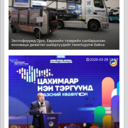
Экспофорумд Орос, Евразийн тээврийн салбарынхан
инноваци дижитал шийдлүүдийг танилцуулж байна
2026-03-28 13:50