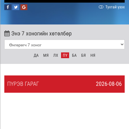
Тухтай үзэх
Энэ 7 хоногийн хөтөлбөр
ДА
МЯ
ЛХ
ПҮ
БА
БЯ
НЯ
ПҮ
РЭВ
ГАРАГ
2026-08-06
5