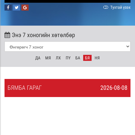
Тухтай үзэх
Энэ 7 хоногийн хөтөлбөр
ДА
МЯ
ЛХ
ПҮ
БА
БЯ
НЯ
БЯ
МБА
ГАРАГ
2026-08-08
7