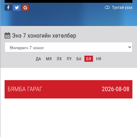
Тухтай үзэх
Энэ 7 хоногийн хөтөлбөр
ДА
МЯ
ЛХ
ПҮ
БА
БЯ
НЯ
БЯ
МБА
ГАРАГ
2026-08-08
7