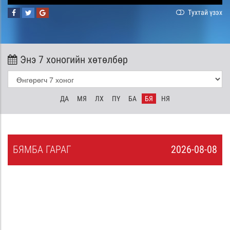
Тухтай үзэх
Энэ 7 хоногийн хөтөлбөр
ДА
МЯ
ЛХ
ПҮ
БА
БЯ
НЯ
БЯ
МБА
ГАРАГ
2026-08-08
7