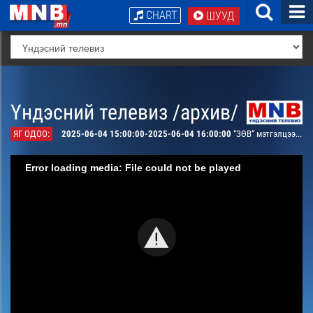
CHART
ШУУД
Үндэсний телевиз /архив/
ЯГ ОДОО:
2025-06-04 15:00:00-2025-06-04 16:00:00
“ЗӨВ” мэтгэлцээн:Шашин шүтлэг нийгмийн ёс суртахуунд нөлөөлдөг үү?
Error loading media: File could not be played