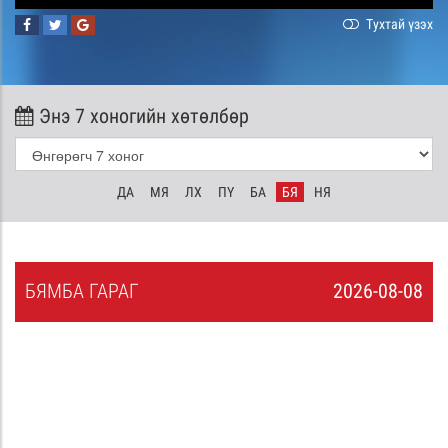
Тухтай үзэх
Энэ 7 хоногийн хөтөлбөр
ДА
МЯ
ЛХ
ПҮ
БА
БЯ
НЯ
БЯ
МБА
ГАРАГ
2026-08-08
7