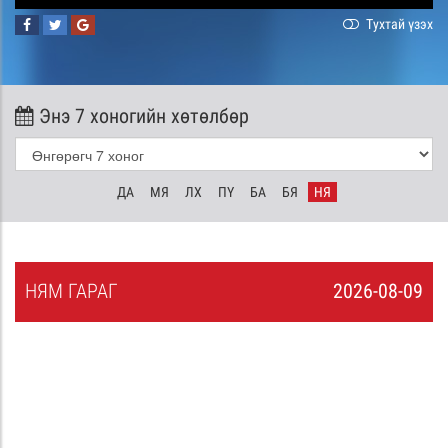
Тухтай үзэх
Энэ 7 хоногийн хөтөлбөр
ДА
МЯ
ЛХ
ПҮ
БА
БЯ
НЯ
НЯ
М
ГАРАГ
2026-08-09
8