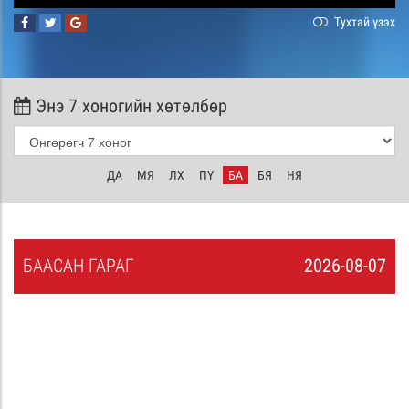
Тухтай үзэх
Энэ 7 хоногийн хөтөлбөр
ДА
МЯ
ЛХ
ПҮ
БА
БЯ
НЯ
БА
АСАН
ГАРАГ
2026-08-07
6