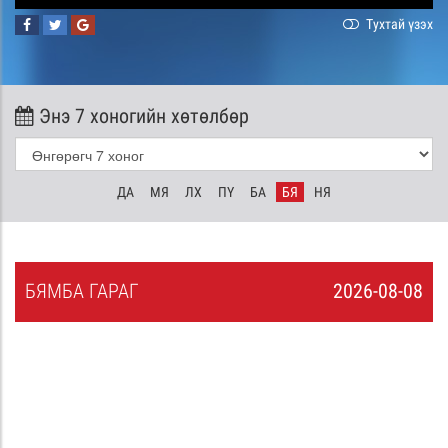
Тухтай үзэх
Энэ 7 хоногийн хөтөлбөр
ДА
МЯ
ЛХ
ПҮ
БА
БЯ
НЯ
БЯ
МБА
ГАРАГ
2026-08-08
7