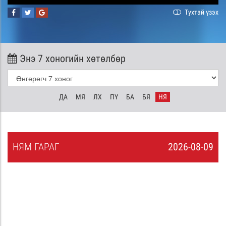
Тухтай үзэх
Энэ 7 хоногийн хөтөлбөр
ДА
МЯ
ЛХ
ПҮ
БА
БЯ
НЯ
НЯ
М
ГАРАГ
2026-08-09
8