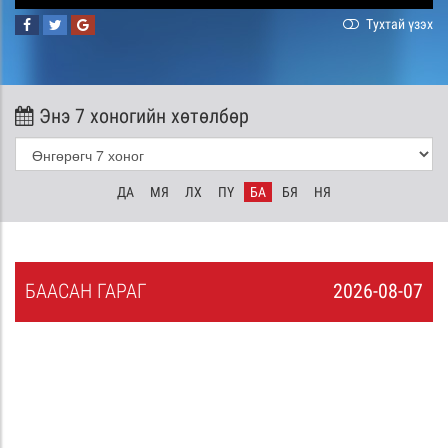
Тухтай үзэх
Энэ 7 хоногийн хөтөлбөр
ДА
МЯ
ЛХ
ПҮ
БА
БЯ
НЯ
БА
АСАН
ГАРАГ
2026-08-07
6