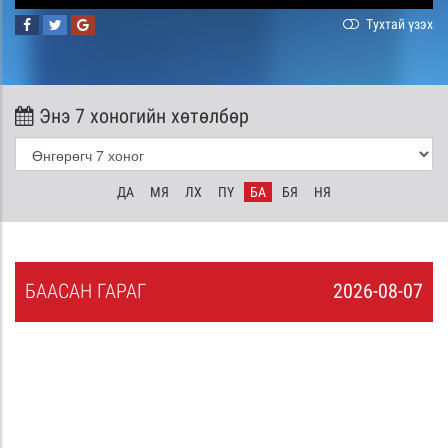
Тухтай үзэх
Энэ 7 хоногийн хөтөлбөр
ДА
МЯ
ЛХ
ПҮ
БА
БЯ
НЯ
БА
АСАН
ГАРАГ
2026-08-07
6