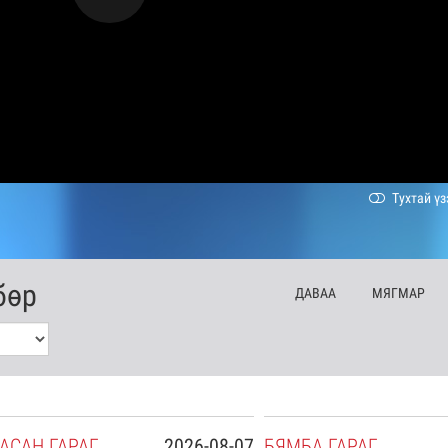
Тухтай үз
бөр
ДА
ВАА
МЯ
ГМАР
АСАН
ГАРАГ
2026-08-07
БЯ
МБА
ГАРАГ