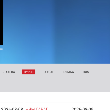
эх
ЛХ
АГВА
ПҮ
РЭВ
БА
АСАН
БЯ
МБА
НЯ
М
2026-08-08
НЯ
М
ГАРАГ
2026-08-09