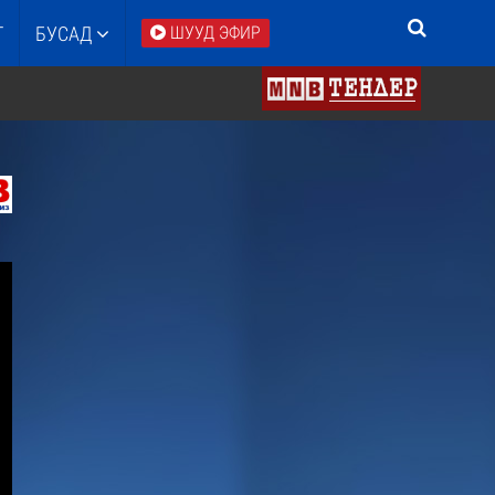
Т
БУСАД
ШУУД ЭФИР