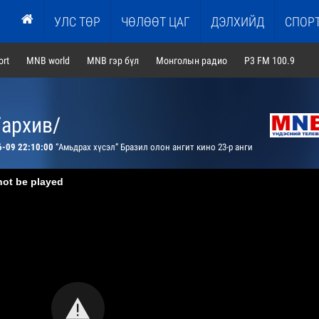
УЛС ТӨР
ЧӨЛӨӨТ ЦАГ
ДЭЛХИЙД
СПОР
rt
MNB world
MNB гэр бүл
Монголын радио
P3 FM 100.9
/архив/
6-09 22:10:00
“Амьдрах хүсэл” Бразил олон ангит кино 23-р анги
not be played