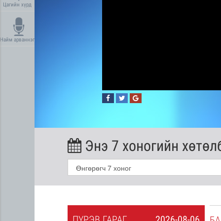
Цагийн хүрд
Найм арваннэг
Энэ 7 хоногийн хөтөл
ПҮ
РЭВ
ГАРАГ
2026-08-06
2026-08-05
БА