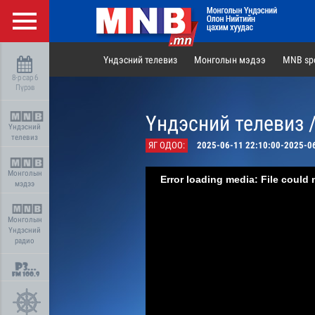
Үндэсний телевиз
Монголын мэдээ
MNB spo
8-р сар 6
Пүрэв
Үндэсний телевиз 
Үндэсний
телевиз
ЯГ ОДОО:
2025-06-11 22:10:00-2025-0
Монголын
Error loading media: File could 
мэдээ
Монголын
Үндэсний
радио