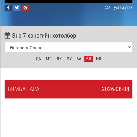
Тухтай үзэх
Энэ 7 хоногийн хөтөлбөр
ДА
МЯ
ЛХ
ПҮ
БА
БЯ
НЯ
БЯ
МБА
ГАРАГ
2026-08-08
7