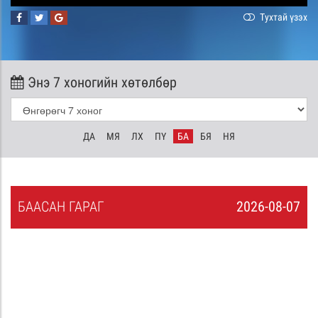
Тухтай үзэх
Энэ 7 хоногийн хөтөлбөр
ДА
МЯ
ЛХ
ПҮ
БА
БЯ
НЯ
БА
АСАН
ГАРАГ
2026-08-07
6