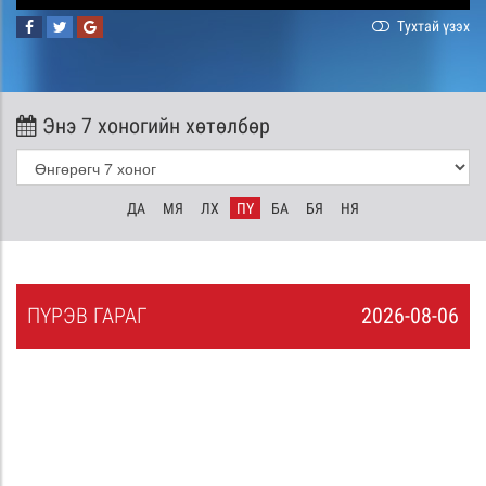
Тухтай үзэх
Энэ 7 хоногийн хөтөлбөр
ДА
МЯ
ЛХ
ПҮ
БА
БЯ
НЯ
ПҮ
РЭВ
ГАРАГ
2026-08-06
5