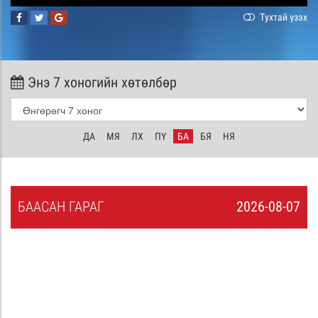
Тухтай үзэх
Энэ 7 хоногийн хөтөлбөр
ДА
МЯ
ЛХ
ПҮ
БА
БЯ
НЯ
БА
АСАН
ГАРАГ
2026-08-07
6