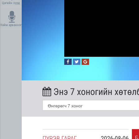
Цагийн хүрд
Найм арваннэг
Энэ 7 хоногийн хөтөл
Б
2026-08-05
ПҮ
РЭВ
ГАРАГ
2026-08-06