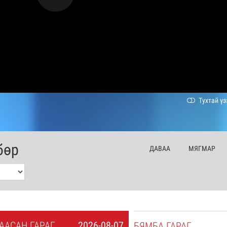
Тухтай үз
бөр
ДА
ВАА
МЯ
ГМАР
А
АСАН
ГАРАГ
2026-08-07
БЯ
МБА
ГАРАГ