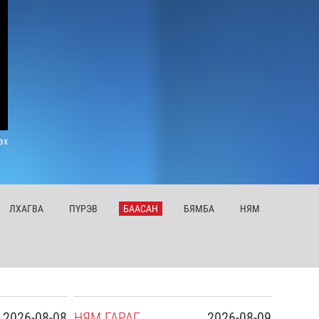
эх
ЛХ
АГВА
ПҮ
РЭВ
БА
АСАН
БЯ
МБА
НЯ
М
2026-08-08
НЯ
М
ГАРАГ
2026-08-09