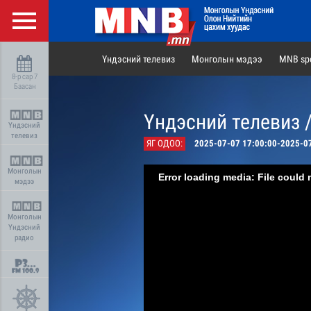
Үндэсний телевиз
Монголын мэдээ
MNB spo
8-р сар 7
Баасан
Үндэсний телевиз 
Үндэсний
телевиз
ЯГ ОДОО:
2025-07-07 17:00:00-2025-0
Монголын
Error loading media: File could 
мэдээ
Монголын
Үндэсний
радио