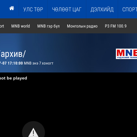
УЛС ТӨР
ЧӨЛӨӨТ ЦАГ
ДЭЛХИЙД
СПОР
rt
MNB world
MNB гэр бүл
Монголын радио
P3 FM 100.9
/архив/
7-07 17:10:00
MNB энэ 7 хоногт
not be played