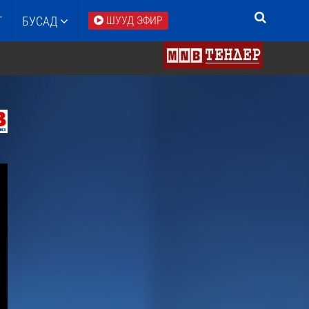
Т
БУСАД
ШУУД ЭФИР