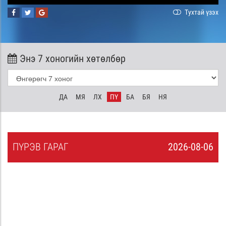
Тухтай үзэх
Энэ 7 хоногийн хөтөлбөр
ДА
МЯ
ЛХ
ПҮ
БА
БЯ
НЯ
ПҮ
РЭВ
ГАРАГ
2026-08-06
5