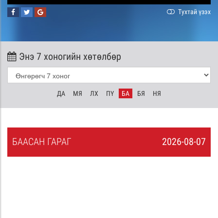
Тухтай үзэх
Энэ 7 хоногийн хөтөлбөр
ДА
МЯ
ЛХ
ПҮ
БА
БЯ
НЯ
БА
АСАН
ГАРАГ
2026-08-07
6