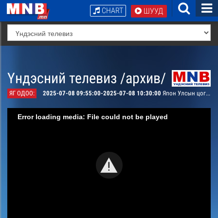
CHART
ШУУД
Үндэсний телевиз /архив/
ЯГ ОДОО:
2025-07-08 09:55:00-2025-07-08 10:30:00
Япон Улсын цог жавхлант эзэн хаан Монгол Улсад хийж буй төрийн айлчлал- угтах ёслол /шууд/
Error loading media: File could not be played