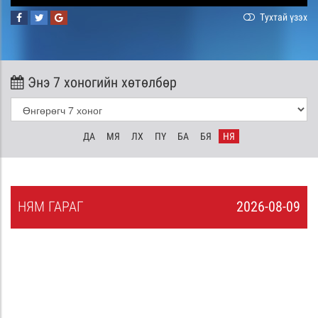
Тухтай үзэх
Энэ 7 хоногийн хөтөлбөр
ДА
МЯ
ЛХ
ПҮ
БА
БЯ
НЯ
НЯ
М
ГАРАГ
2026-08-09
8