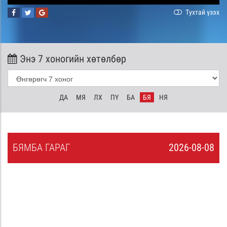
Тухтай үзэх
Энэ 7 хоногийн хөтөлбөр
ДА
МЯ
ЛХ
ПҮ
БА
БЯ
НЯ
БЯ
МБА
ГАРАГ
2026-08-08
7