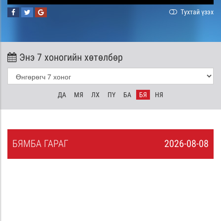
Тухтай үзэх
Энэ 7 хоногийн хөтөлбөр
ДА
МЯ
ЛХ
ПҮ
БА
БЯ
НЯ
БЯ
МБА
ГАРАГ
2026-08-08
7