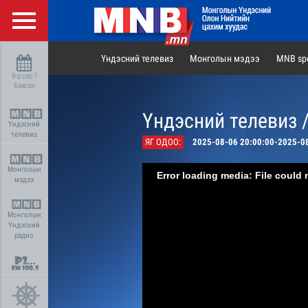
Үндэсний телевиз
Монголын мэдээ
MNB spo
8-р сар 7
Баасан
Үндэсний телевиз 
Үндэсний
телевиз
ЯГ ОДОО:
2025-08-06 20:00:00-2025-0
Монголын
Error loading media: File could 
мэдээ
Монголын
Үндэсний
радио