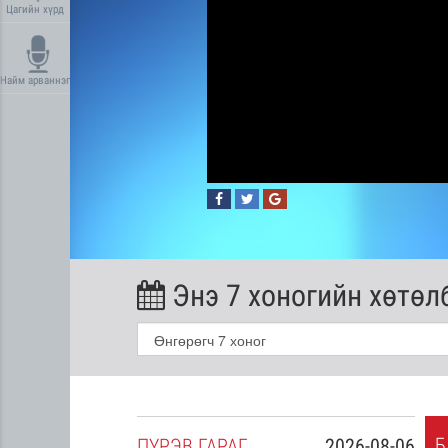
Цагийн хүрд
Найм арваннэг
Энэ 7 хоногийн хөтөл
Б
2026-08-05
ПҮ
РЭВ
ГАРАГ
2026-08-06