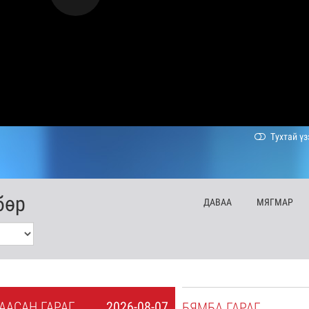
Тухтай үз
бөр
ДА
ВАА
МЯ
ГМАР
А
АСАН
ГАРАГ
2026-08-07
БЯ
МБА
ГАРАГ