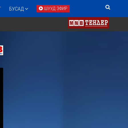
Т
БУСАД
ШУУД ЭФИР