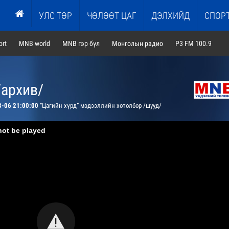
УЛС ТӨР
ЧӨЛӨӨТ ЦАГ
ДЭЛХИЙД
СПОР
rt
MNB world
MNB гэр бүл
Монголын радио
P3 FM 100.9
/архив/
8-06 21:00:00
“Цагийн хүрд” мэдээллийн хөтөлбөр /шууд/
not be played