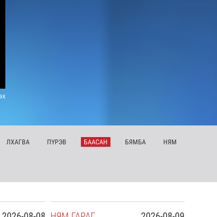
эх
ЛХ
АГВА
ПҮ
РЭВ
БА
АСАН
БЯ
МБА
НЯ
М
2026-08-08
НЯ
М
ГАРАГ
2026-08-09