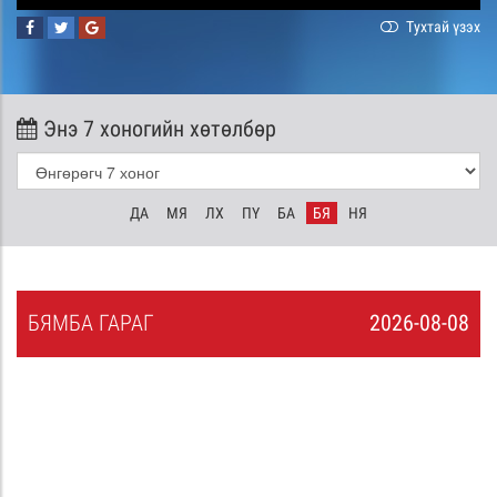
Тухтай үзэх
Энэ 7 хоногийн хөтөлбөр
ДА
МЯ
ЛХ
ПҮ
БА
БЯ
НЯ
БЯ
МБА
ГАРАГ
2026-08-08
7