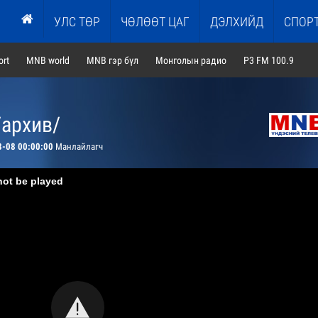
УЛС ТӨР
ЧӨЛӨӨТ ЦАГ
ДЭЛХИЙД
СПОР
rt
MNB world
MNB гэр бүл
Монголын радио
P3 FM 100.9
/архив/
8-08 00:00:00
Манлайлагч
not be played