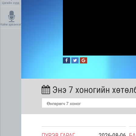
Цагийн хүрд
Найм арваннэг
Энэ 7 хоногийн хөтөл
2026-08-05
ПҮ
РЭВ
ГАРАГ
2026-08-06
БА