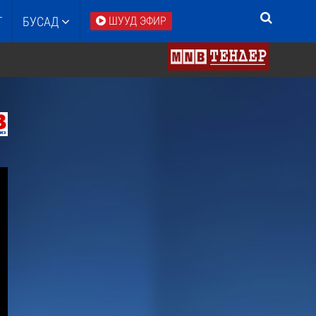
Т
БУСАД
ШУУД ЭФИР