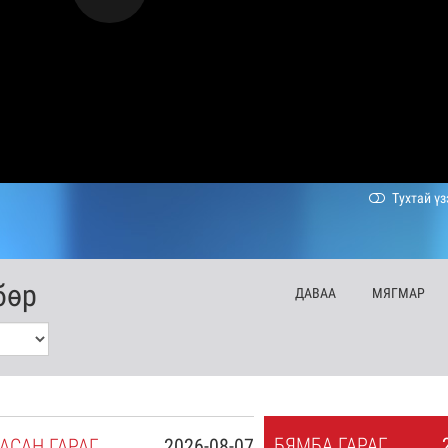
Тухтай үз
бөр
ДА
ВАА
МЯ
ГМАР
БЯ
МБА
ГАРАГ
АСАН
ГАРАГ
2026-08-07