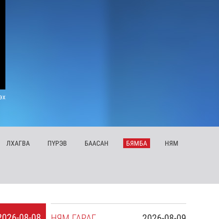
эх
ЛХ
АГВА
ПҮ
РЭВ
БА
АСАН
БЯ
МБА
НЯ
М
2026-08-08
НЯ
М
ГАРАГ
2026-08-09