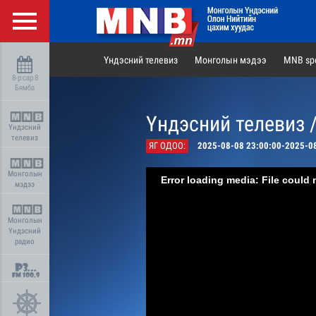
Үндэсний телевиз
Монголын мэдээ
MNB spo
8-р сар 8
Бямба
Үндэсний телевиз 
Үндэсний
телевиз
ЯГ ОДОО:
2025-08-08 23:00:00-2025-0
Монголын
Error loading media: File could 
мэдээ
Монголын
Үндэсний
радио