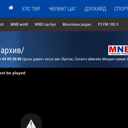
УЛС ТӨР
ЧӨЛӨӨТ ЦАГ
ДЭЛХИЙД
СПОР
rt
MNB world
MNB гэр бүл
Монголын радио
P3 FM 100.9
/архив/
8-09 09:30:00
Цусны даралт ихсэх аян /Булган, Сэлэнгэ аймгийн Мандал сумаас бэлтгэв
not be played