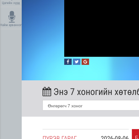
Цагийн хүрд
Найм арваннэг
Энэ 7 хоногийн хөтөл
Б
2026-08-05
ПҮ
РЭВ
ГАРАГ
2026-08-06