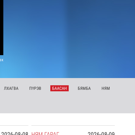
эх
ЛХ
АГВА
ПҮ
РЭВ
БА
АСАН
БЯ
МБА
НЯ
М
2026-08-08
НЯ
М
ГАРАГ
2026-08-09