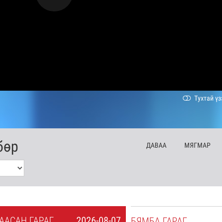
Тухтай үз
бөр
ДА
ВАА
МЯ
ГМАР
А
АСАН
ГАРАГ
2026-08-07
БЯ
МБА
ГАРАГ