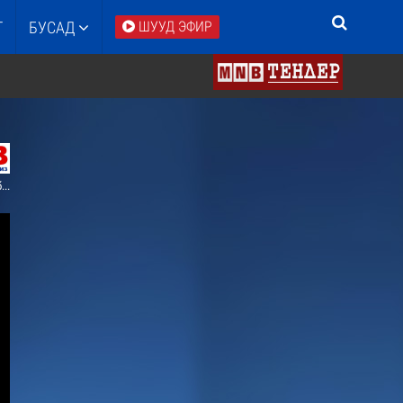
Т
БУСАД
ШУУД ЭФИР
/