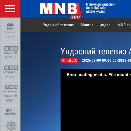
Үндэсний телевиз
Монголын мэдээ
MNB spo
8-р сар 7
Баасан
Үндэсний телевиз 
Үндэсний
телевиз
ЯГ ОДОО:
2025-08-09 09:00:00-2025-0
Монголын
Error loading media: File could 
мэдээ
Монголын
Үндэсний
радио