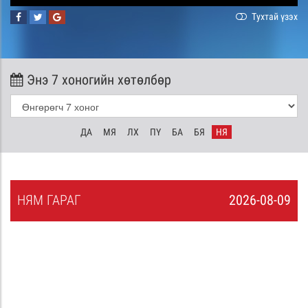
Тухтай үзэх
Энэ 7 хоногийн хөтөлбөр
ДА
МЯ
ЛХ
ПҮ
БА
БЯ
НЯ
НЯ
М
ГАРАГ
2026-08-09
8