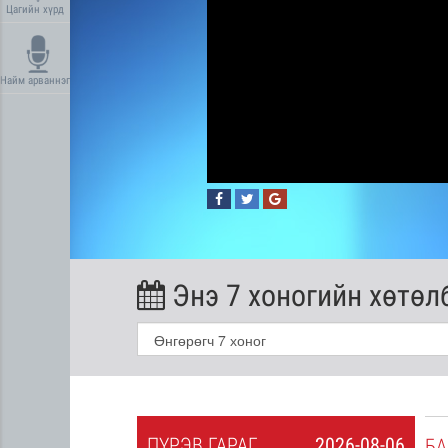
Цагийн хүрд
Найм арваннэг
Энэ 7 хоногийн хөтөл
ПҮ
РЭВ
ГАРАГ
2026-08-06
2026-08-05
БА