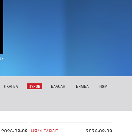
эх
ЛХ
АГВА
ПҮ
РЭВ
БА
АСАН
БЯ
МБА
НЯ
М
2026-08-08
НЯ
М
ГАРАГ
2026-08-09