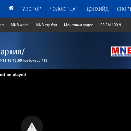
УЛС ТӨР
ЧӨЛӨӨТ ЦАГ
ДЭЛХИЙД
СПОР
rt
MNB world
MNB гэр бүл
Монголын радио
P3 FM 100.9
/архив/
8-11 10:40:00
Гоё болзоо #12
not be played