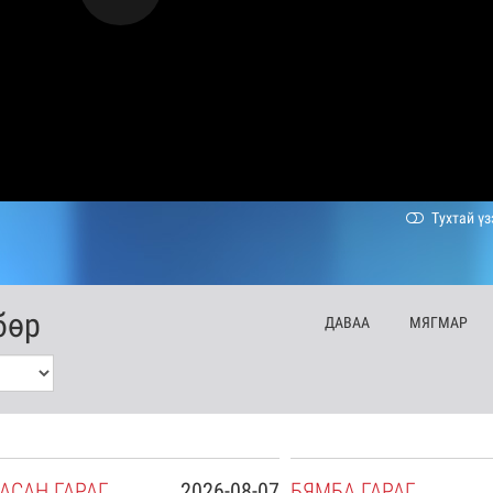
Тухтай үз
бөр
ДА
ВАА
МЯ
ГМАР
АСАН
ГАРАГ
2026-08-07
БЯ
МБА
ГАРАГ