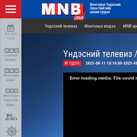
Үндэсний телевиз
Монголын мэдээ
MNB spo
8-р сар 6
Пүрэв
Үндэсний телевиз 
Үндэсний
телевиз
ЯГ ОДОО:
2025-08-11 10:10:00-2025-0
Монголын
Error loading media: File could 
мэдээ
Монголын
Үндэсний
радио