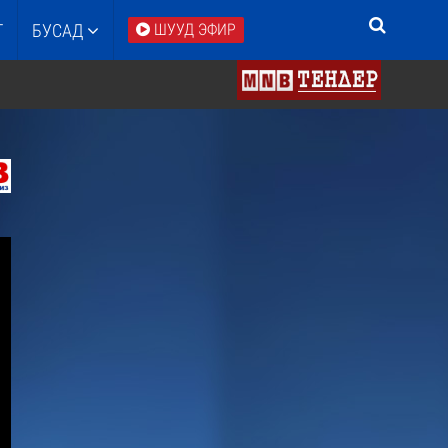
Т
БУСАД
ШУУД ЭФИР