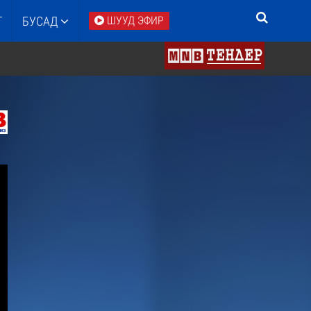
Т
БУСАД
ШУУД ЭФИР