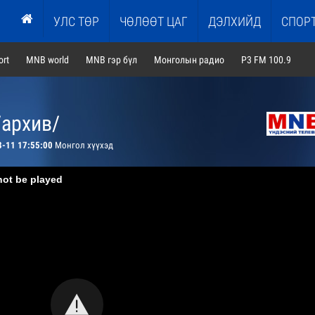
УЛС ТӨР
ЧӨЛӨӨТ ЦАГ
ДЭЛХИЙД
СПОР
rt
MNB world
MNB гэр бүл
Монголын радио
P3 FM 100.9
/архив/
8-11 17:55:00
Монгол хүүхэд
not be played