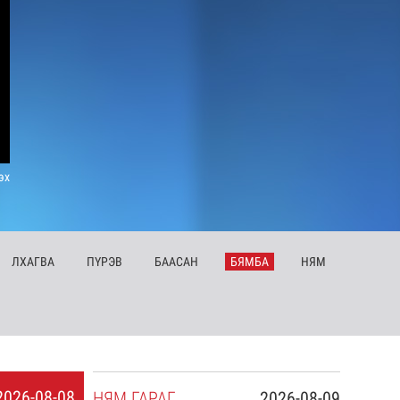
эх
ЛХ
АГВА
ПҮ
РЭВ
БА
АСАН
БЯ
МБА
НЯ
М
2026-08-08
НЯ
М
ГАРАГ
2026-08-09