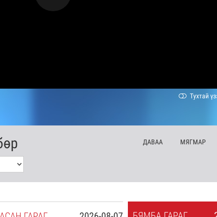
Тухтай үз
бөр
ДА
ВАА
МЯ
ГМАР
БЯ
МБА
ГАРАГ
АСАН
ГАРАГ
2026-08-07