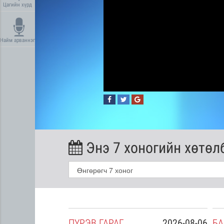
Цагийн хүрд
Найм арваннэг
Энэ 7 хоногийн хөтөл
2026-08-05
ПҮ
РЭВ
ГАРАГ
2026-08-06
БА