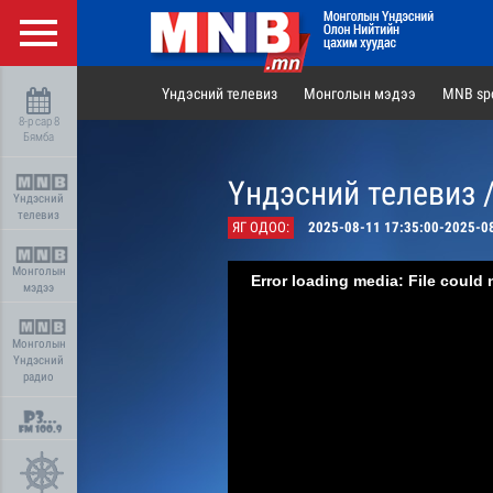
Үндэсний телевиз
Монголын мэдээ
MNB spo
8-р сар 8
Бямба
Үндэсний телевиз 
Үндэсний
телевиз
ЯГ ОДОО:
2025-08-11 17:35:00-2025-0
Монголын
Error loading media: File could 
мэдээ
Монголын
Үндэсний
радио