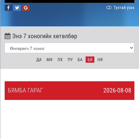
Тухтай үзэх
Энэ 7 хоногийн хөтөлбөр
ДА
МЯ
ЛХ
ПҮ
БА
БЯ
НЯ
БЯ
МБА
ГАРАГ
2026-08-08
7