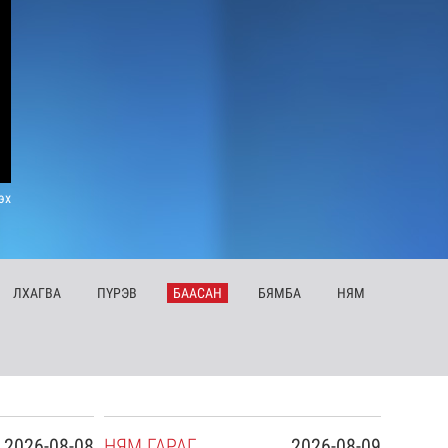
эх
ЛХ
АГВА
ПҮ
РЭВ
БА
АСАН
БЯ
МБА
НЯ
М
2026-08-08
НЯ
М
ГАРАГ
2026-08-09