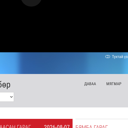
Тухтай үз
бөр
ДА
ВАА
МЯ
ГМАР
А
АСАН
ГАРАГ
2026-08-07
БЯ
МБА
ГАРАГ