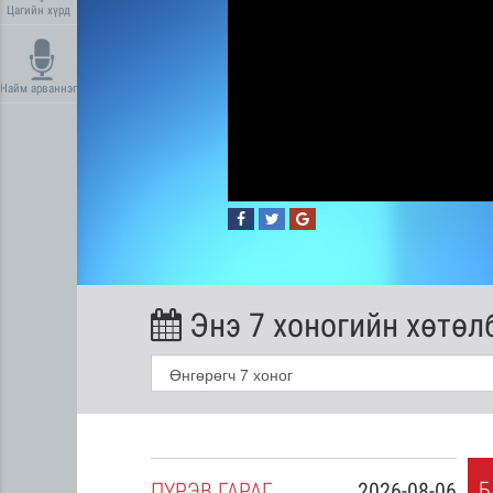
Цагийн хүрд
Найм арваннэг
Энэ 7 хоногийн хөтөл
Б
2026-08-05
ПҮ
РЭВ
ГАРАГ
2026-08-06