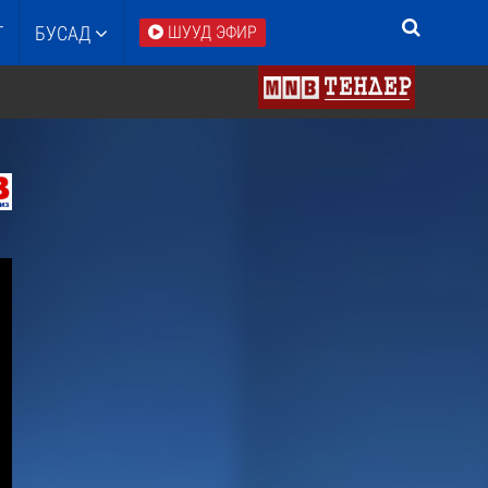
Т
БУСАД
ШУУД ЭФИР