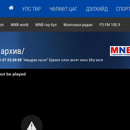
УЛС ТӨР
ЧӨЛӨӨТ ЦАГ
ДЭЛХИЙД
СПОР
rt
MNB world
MNB гэр бүл
Монголын радио
P3 FM 100.9
/архив/
8-27 23:30:00
“Амьдрах хүсэл” Бразил олон ангит кино 68-р анги
not be played