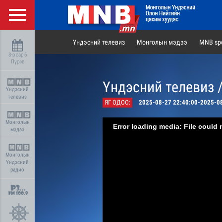
Үндэсний телевиз
Монголын мэдээ
MNB spo
8-р сар 6
Пүрэв
Үндэсний телевиз 
Үндэсний
телевиз
ЯГ ОДОО:
2025-08-27 22:40:00-2025-0
Монголын
Error loading media: File could 
мэдээ
Монголын
Үндэсний
радио