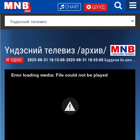
CHART
ШУУД
Үндэсний телевиз /архив/
ЯГ ОДОО:
2025-08-31 18:15:00-2025-08-31 18:55:00
Буддизм ба шинжлэх ухаан
Error loading media: File could not be played