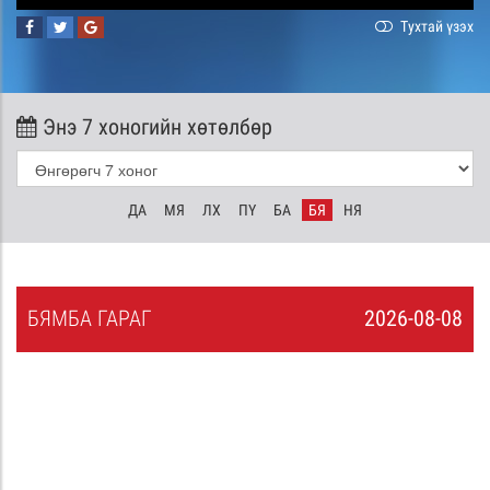
Тухтай үзэх
Энэ 7 хоногийн хөтөлбөр
ДА
МЯ
ЛХ
ПҮ
БА
БЯ
НЯ
БЯ
МБА
ГАРАГ
2026-08-08
7