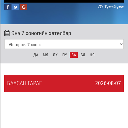
Тухтай үзэх
Энэ 7 хоногийн хөтөлбөр
ДА
МЯ
ЛХ
ПҮ
БА
БЯ
НЯ
БА
АСАН
ГАРАГ
2026-08-07
6