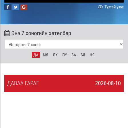
Тухтай үзэх
Энэ 7 хоногийн хөтөлбөр
ДА
МЯ
ЛХ
ПҮ
БА
БЯ
НЯ
ДА
ВАА
ГАРАГ
2026-08-10
9