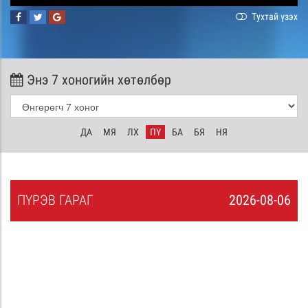
Тухтай үзэх
Энэ 7 хоногийн хөтөлбөр
ДА
МЯ
ЛХ
ПҮ
БА
БЯ
НЯ
ПҮ
РЭВ
ГАРАГ
2026-08-06
5