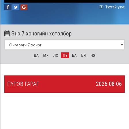
Тухтай үзэх
Энэ 7 хоногийн хөтөлбөр
ДА
МЯ
ЛХ
ПҮ
БА
БЯ
НЯ
ПҮ
РЭВ
ГАРАГ
2026-08-06
5