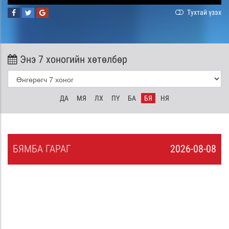
Тухтай үзэх
Энэ 7 хоногийн хөтөлбөр
ДА
МЯ
ЛХ
ПҮ
БА
БЯ
НЯ
БЯ
МБА
ГАРАГ
2026-08-08
7